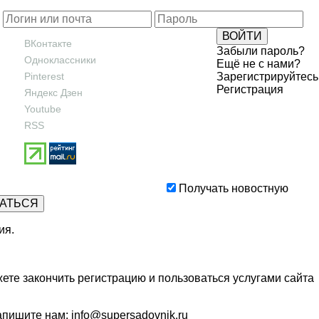
ВКонтакте
Забыли пароль?
Одноклассники
Ещё не с нами?
Pinterest
Зарегистрируйтесь
Регистрация
Яндекс Дзен
Youtube
RSS
Получать новостную
ия
.
ете закончить регистрацию и пользоваться услугами сайта
напишите нам:
info@supersadovnik.ru