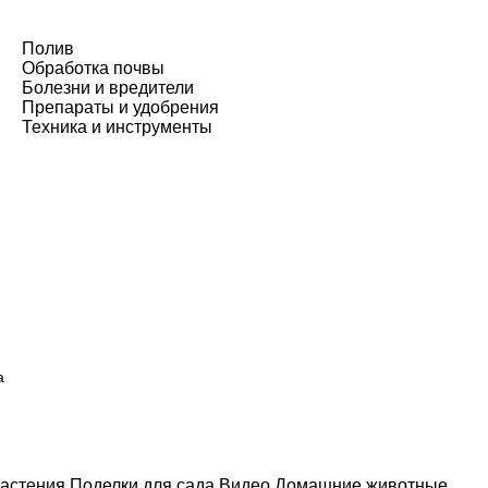
Полив
Обработка почвы
Болезни и вредители
Препараты и удобрения
Техника и инструменты
а
астения
Поделки для сада
Видео
Домашние животные