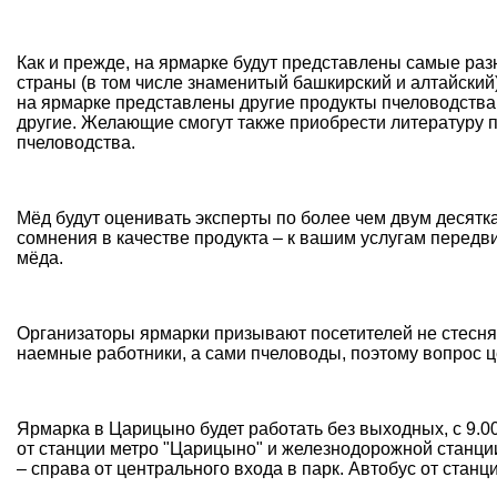
Как и прежде, на ярмарке будут представлены самые раз
страны (в том числе знаменитый башкирский и алтайский),
на ярмарке представлены другие продукты пчеловодства 
другие. Желающие смогут также приобрести литературу п
пчеловодства.
Мёд будут оценивать эксперты по более чем двум десятка
сомнения в качестве продукта – к вашим услугам передв
мёда.
Организаторы ярмарки призывают посетителей не стеснят
наемные работники, а сами пчеловоды, поэтому вопрос ц
Ярмарка в Царицыно будет работать без выходных, с 9.0
от станции метро "Царицыно" и железнодорожной станци
– справа от центрального входа в парк. Автобус от станц