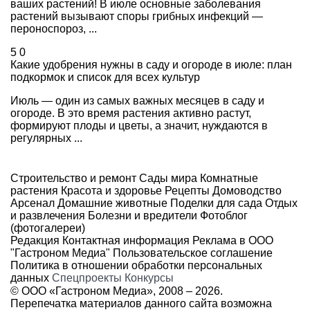
ваших растений! В июле основные заболевания
растений вызывают споры грибных инфекций —
пероноспороз, ...
5
0
Какие удобрения нужны в саду и огороде в июле: план
подкормок и список для всех культур
Июль — один из самых важных месяцев в саду и
огороде. В это время растения активно растут,
формируют плоды и цветы, а значит, нуждаются в
регулярных ...
Строительство и ремонт
Сады мира
Комнатные
растения
Красота и здоровье
Рецепты
Домоводство
Арсенал
Домашние животные
Поделки для сада
Отдых
и развлечения
Болезни и вредители
Фотоблог
(фотогалереи)
Редакция
Контактная информация
Реклама в ООО
"Гастроном Медиа"
Пользовательское соглашение
Политика в отношении обработки персональных
данных
Спецпроекты
Конкурсы
© ООО «Гастроном Медиа», 2008 –
2026.
Перепечатка материалов данного сайта возможна