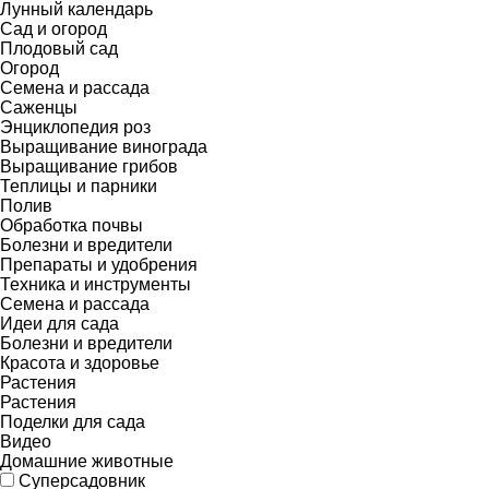
Лунный календарь
Сад и огород
Плодовый сад
Огород
Семена и рассада
Саженцы
Энциклопедия роз
Выращивание винограда
Выращивание грибов
Теплицы и парники
Полив
Обработка почвы
Болезни и вредители
Препараты и удобрения
Техника и инструменты
Семена и рассада
Идеи для сада
Болезни и вредители
Красота и здоровье
Растения
Растения
Поделки для сада
Видео
Домашние животные
Суперсадовник