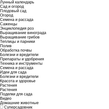
Лунный календарь
Сад и огород
Плодовый сад
Огород
Семена и рассада
Саженцы
Энциклопедия роз
Выращивание винограда
Выращивание грибов
Теплицы и парники
Полив
Обработка почвы
Болезни и вредители
Препараты и удобрения
Техника и инструменты
Семена и рассада
Идеи для сада
Болезни и вредители
Красота и здоровье
Растения
Растения
Поделки для сада
Видео
Домашние животные
Суперсадовник