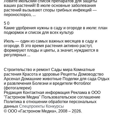
Ловите июльский список препаратов для защиты
ваших растений! В июле основные заболевания
растений вызывают споры грибных инфекций —
пероноспороз, ...
5
0
Какие удобрения нужны в саду и огороде в июле: план
подкормок и список для всех культур
Июль — один из самых важных месяцев в саду и
огороде. В это время растения активно растут,
формируют плоды и цветы, а значит, нуждаются в
регулярных ...
Строительство и ремонт
Сады мира
Комнатные
растения
Красота и здоровье
Рецепты
Домоводство
Арсенал
Домашние животные
Поделки для сада
Отдых
и развлечения
Болезни и вредители
Фотоблог
(фотогалереи)
Редакция
Контактная информация
Реклама в ООО
"Гастроном Медиа"
Пользовательское соглашение
Политика в отношении обработки персональных
данных
Спецпроекты
Конкурсы
© ООО «Гастроном Медиа», 2008 –
2026.