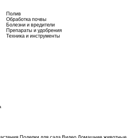
Полив
Обработка почвы
Болезни и вредители
Препараты и удобрения
Техника и инструменты
а
астения
Поделки для сада
Видео
Домашние животные