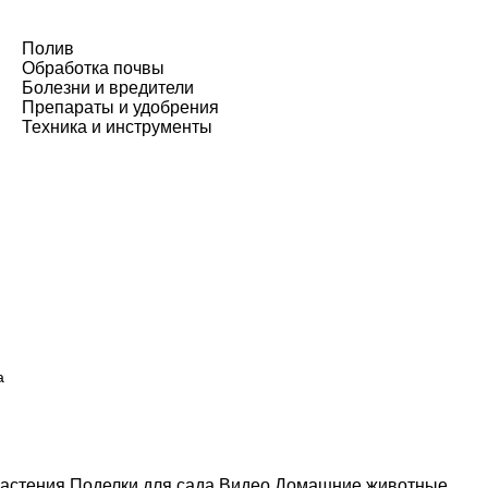
Полив
Обработка почвы
Болезни и вредители
Препараты и удобрения
Техника и инструменты
а
астения
Поделки для сада
Видео
Домашние животные