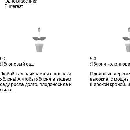
Одноклассники
Pinterest
0
0
5
3
Яблоневый сад
Яблоня колоннов
Любой сад начинается с посадки
Плодовые деревь
яблонь! А чтобы яблоня в вашем
высокие, с мощны
саду росла долго, плодоносила и
широкой кроной, и
была ...