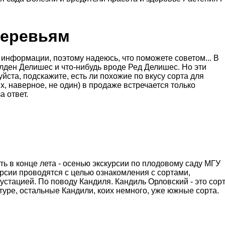
деревьям
 информации, поэтому надеюсь, что поможете советом... В
лден Делишес и что-нибудь вроде Ред Делишес. Но эти
ста, подскажите, есть ли похожие по вкусу сорта для
х, наверное, не один) в продаже встречается только
а ответ.
ть в конце лета - осенью экскурсии по плодовому саду МГУ
курсии проводятся с целью ознакомления с сортами,
устацией. По поводу Кандиля. Кандиль Орловский - это сорт
уре, остальные Кандили, коих немного, уже южные сорта.