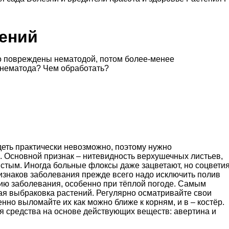
тений
то повреждены нематодой, потом более-менее
и нематода? Чем обработать?
деть практически невозможно, поэтому нужно
. Основной признак – нитевидность верхушечных листьев,
истым. Иногда больные флоксы даже зацветают, но соцвети
знаков заболевания прежде всего надо исключить полив
нию заболевания, особенно при тёплой погоде. Самым
я выбраковка растений. Регулярно осматривайте свои
нно выломайте их как можно ближе к корням, и в – костёр.
 средства на основе действующих веществ: авертина и