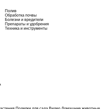
Полив
Обработка почвы
Болезни и вредители
Препараты и удобрения
Техника и инструменты
а
астения
Поделки для сада
Видео
Домашние животные