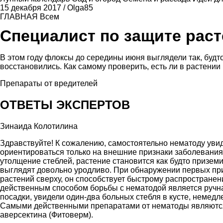
15 декабря 2017
/
Olga85
ГЛАВНАЯ
Всем
Специалист по защите рас
В этом году флоксы до середины июня выглядели так, буд
восстановились. Как самому проверить, есть ли в растени
Препараты от вредителей
ОТВЕТЫ ЭКСПЕРТОВ
Зинаида Колотилина
Здравствуйте! К сожалению, самостоятельно нематоду уви
ориентироваться только на внешние признаки заболевания
утолщение стеблей, растение становится как будто призем
выглядят довольно уродливо. При обнаружении первых при
растений сверху, он способствует быстрому распростране
действенным способом борьбы с нематодой является ручна
посадки, увидели один-два больных стебля в кусте, немедле
Самыми действенными препаратами от нематоды являются
аверсектина (Фитоверм).