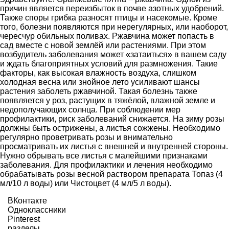
причин является переизбыток в почве азотных удобрений.
Также споры грибка разносят птицы и насекомые. Кроме
того, болезни появляются при нерегулярных, или наоборот,
чересчур обильных поливах. Ржавчина может попасть в
сад вместе с новой землёй или растениями. При этом
возбудитель заболевания может «затаиться» в вашем саду
и ждать благоприятных условий для размножения. Такие
факторы, как высокая влажность воздуха, слишком
холодная весна или знойное лето усиливают шансы
растения заболеть ржавчиной. Такая болезнь также
появляется у роз, растущих в тяжёлой, влажной земле и
недополучающих солнца. При соблюдении мер
профилактики, риск заболеваний снижается. На зиму розы
должны быть острижены, а листья сожжены. Необходимо
регулярно проветривать розы и внимательно
просматривать их листья с внешней и внутренней стороны.
Нужно обрывать все листья с малейшими признаками
заболевания. Для профилактики и лечения необходимо
обрабатывать розы весной раствором препарата Топаз (4
мл/10 л воды) или Чистоцвет (4 мл/5 л воды).
ВКонтакте
Одноклассники
Pinterest
разделы