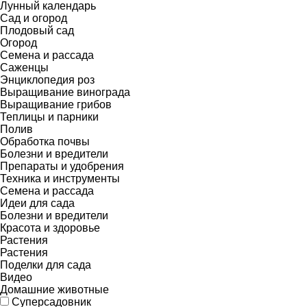
Лунный календарь
Сад и огород
Плодовый сад
Огород
Семена и рассада
Саженцы
Энциклопедия роз
Выращивание винограда
Выращивание грибов
Теплицы и парники
Полив
Обработка почвы
Болезни и вредители
Препараты и удобрения
Техника и инструменты
Семена и рассада
Идеи для сада
Болезни и вредители
Красота и здоровье
Растения
Растения
Поделки для сада
Видео
Домашние животные
Суперсадовник