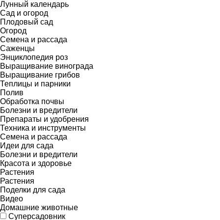
Лунный календарь
Сад и огород
Плодовый сад
Огород
Семена и рассада
Саженцы
Энциклопедия роз
Выращивание винограда
Выращивание грибов
Теплицы и парники
Полив
Обработка почвы
Болезни и вредители
Препараты и удобрения
Техника и инструменты
Семена и рассада
Идеи для сада
Болезни и вредители
Красота и здоровье
Растения
Растения
Поделки для сада
Видео
Домашние животные
Суперсадовник