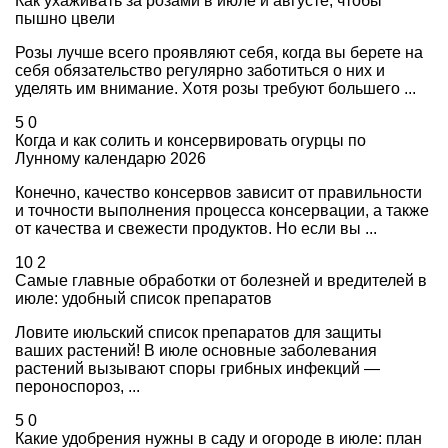
Как ухаживать за розами в июле и августе, чтобы
пышно цвели
Розы лучше всего проявляют себя, когда вы берете на
себя обязательство регулярно заботиться о них и
уделять им внимание. Хотя розы требуют большего ...
5
0
Когда и как солить и консервировать огурцы по
Лунному календарю 2026
Конечно, качество консервов зависит от правильности
и точности выполнения процесса консервации, а также
от качества и свежести продуктов. Но если вы ...
10
2
Самые главные обработки от болезней и вредителей в
июле: удобный список препаратов
Ловите июльский список препаратов для защиты
ваших растений! В июле основные заболевания
растений вызывают споры грибных инфекций —
пероноспороз, ...
5
0
Какие удобрения нужны в саду и огороде в июле: план