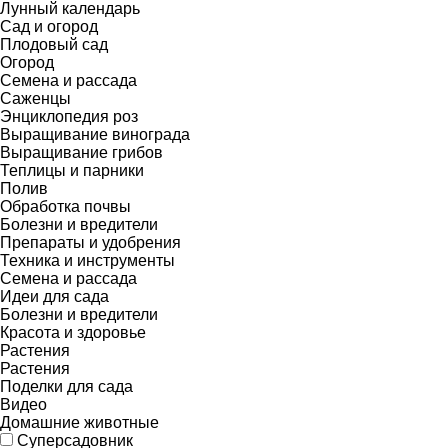
Лунный календарь
Сад и огород
Плодовый сад
Огород
Семена и рассада
Саженцы
Энциклопедия роз
Выращивание винограда
Выращивание грибов
Теплицы и парники
Полив
Обработка почвы
Болезни и вредители
Препараты и удобрения
Техника и инструменты
Семена и рассада
Идеи для сада
Болезни и вредители
Красота и здоровье
Растения
Растения
Поделки для сада
Видео
Домашние животные
Суперсадовник