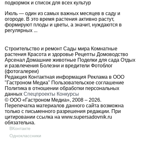
подкормок и список для всех культур
Июль — один из самых важных месяцев в саду и
огороде. В это время растения активно растут,
формируют плоды и цветы, а значит, нуждаются в
регулярных ...
Строительство и ремонт
Сады мира
Комнатные
растения
Красота и здоровье
Рецепты
Домоводство
Арсенал
Домашние животные
Поделки для сада
Отдых
и развлечения
Болезни и вредители
Фотоблог
(фотогалереи)
Редакция
Контактная информация
Реклама в ООО
"Гастроном Медиа"
Пользовательское соглашение
Политика в отношении обработки персональных
данных
Спецпроекты
Конкурсы
© ООО «Гастроном Медиа», 2008 –
2026.
Перепечатка материалов данного сайта возможна
только с письменного разрешения редакции. При
цитировании ссылка на
www.supersadovnik.ru
обязательна.
ВКонтакте
Одноклассники