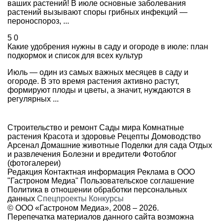
ваших растений! В июле основные заболевания
растений вызывают споры грибных инфекций —
пероноспороз, ...
5
0
Какие удобрения нужны в саду и огороде в июле: план
подкормок и список для всех культур
Июль — один из самых важных месяцев в саду и
огороде. В это время растения активно растут,
формируют плоды и цветы, а значит, нуждаются в
регулярных ...
Строительство и ремонт
Сады мира
Комнатные
растения
Красота и здоровье
Рецепты
Домоводство
Арсенал
Домашние животные
Поделки для сада
Отдых
и развлечения
Болезни и вредители
Фотоблог
(фотогалереи)
Редакция
Контактная информация
Реклама в ООО
"Гастроном Медиа"
Пользовательское соглашение
Политика в отношении обработки персональных
данных
Спецпроекты
Конкурсы
© ООО «Гастроном Медиа», 2008 –
2026.
Перепечатка материалов данного сайта возможна