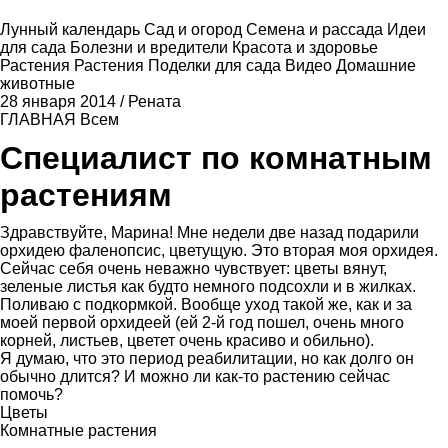
Лунный календарь
Сад и огород
Семена и рассада
Идеи
для сада
Болезни и вредители
Красота и здоровье
Растения
Растения
Поделки для сада
Видео
Домашние
животные
28 января 2014
/
Рената
ГЛАВНАЯ
Всем
Специалист по комнатным
растениям
Здравствуйте, Марина! Мне недели две назад подарили
орхидею фаленопсис, цветущую. Это вторая моя орхидея.
Сейчас себя очень неважно чувствует: цветы вянут,
зеленые листья как будто немного подсохли и в жилках.
Поливаю с подкормкой. Вообще уход такой же, как и за
моей первой орхидеей (ей 2-й год пошел, очень много
корней, листьев, цветет очень красиво и обильно).
Я думаю, что это период реабилитации, но как долго он
обычно длится? И можно ли как-то растению сейчас
помочь?
Цветы
Комнатные растения