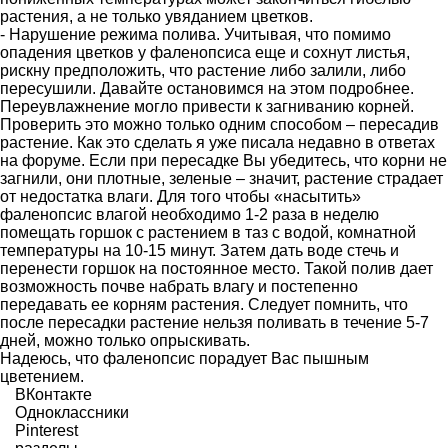
растения, а не только увяданием цветков.
- Нарушение режима полива. Учитывая, что помимо
опадения цветков у фаленопсиса еще и сохнут листья,
рискну предположить, что растение либо залили, либо
пересушили. Давайте остановимся на этом подробнее.
Переувлажнение могло привести к загниванию корней.
Проверить это можно только одним способом – пересадив
растение. Как это сделать я уже писала недавно в ответах
на форуме. Если при пересадке Вы убедитесь, что корни не
загнили, они плотные, зеленые – значит, растение страдает
от недостатка влаги. Для того чтобы «насытить»
фаленопсис влагой необходимо 1-2 раза в неделю
помещать горшок с растением в таз с водой, комнатной
температуры на 10-15 минут. Затем дать воде стечь и
перенести горшок на постоянное место. Такой полив дает
возможность почве набрать влагу и постепенно
передавать ее корням растения. Следует помнить, что
после пересадки растение нельзя поливать в течение 5-7
дней, можно только опрыскивать.
Надеюсь, что фаленопсис порадует Вас пышным
цветением.
ВКонтакте
Одноклассники
Pinterest