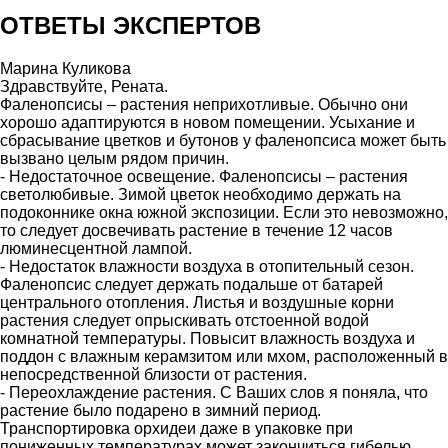
ОТВЕТЫ ЭКСПЕРТОВ
Марина Куликова
Здравствуйте, Рената.
Фаленопсисы – растения неприхотливые. Обычно они
хорошо адаптируются в новом помещении. Усыхание и
сбрасывание цветков и бутонов у фаленопсиса может быть
вызвано целым рядом причин.
- Недостаточное освещение. Фаленопсисы – растения
светолюбивые. Зимой цветок необходимо держать на
подоконнике окна южной экспозиции. Если это невозможно,
то следует досвечивать растение в течение 12 часов
люминесцентной лампой.
- Недостаток влажности воздуха в отопительный сезон.
Фаленопсис следует держать подальше от батарей
центрального отопления. Листья и воздушные корни
растения следует опрыскивать отстоенной водой
комнатной температуры. Повысит влажность воздуха и
поддон с влажным керамзитом или мхом, расположенный в
непосредственной близости от растения.
- Переохлаждение растения. С Ваших слов я поняла, что
растение было подарено в зимний период.
Транспортировка орхидеи даже в упаковке при
пониженных температурах может закончиться гибелью