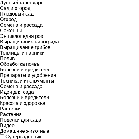
Лунный календарь
Сад и огород
Плодовый сад
Огород
Семена и рассада
Саженцы
Энциклопедия роз
Выращивание винограда
Выращивание грибов
Теплицы и парники
Полив
Обработка почвы
Болезни и вредители
Препараты и удобрения
Техника и инструменты
Семена и рассада
Идеи для сада
Болезни и вредители
Красота и здоровье
Растения
Растения
Поделки для сада
Видео
Домашние животные
Суперсадовник