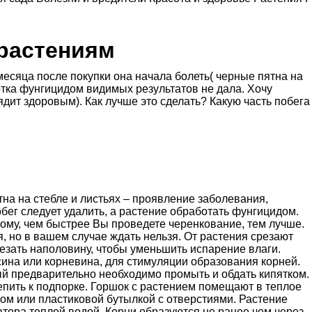
растениям
месяца после покупки она начала болеть( черные пятна на
ботка фунгицидом видимых результатов не дала. Хочу
дит здоровым). Как лучше это сделать? Какую часть побега
тна на стебле и листьях – проявление заболевания,
бег следует удалить, а растение обработать фунгицидом.
этому, чем быстрее Вы проведете черенкование, тем лучше.
 но в вашем случае ждать нельзя. От растения срезают
езать наполовину, чтобы уменьшить испарение влаги.
сина или корневина, для стимуляции образования корней.
ый предварительно необходимо промыть и обдать кипятком.
епить к подпорке. Горшок с растением помещают в теплое
том или пластиковой бутылкой с отверстиями. Растение
тора теплой водой. Корни образуются не ранее чем через