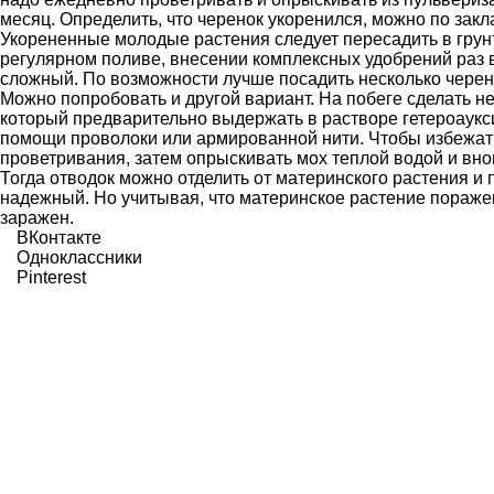
месяц. Определить, что черенок укоренился, можно по зак
Укорененные молодые растения следует пересадить в грун
регулярном поливе, внесении комплексных удобрений раз 
сложный. По возможности лучше посадить несколько черен
Можно попробовать и другой вариант. На побеге сделать н
который предварительно выдержать в растворе гетероаукс
помощи проволоки или армированной нити. Чтобы избежать 
проветривания, затем опрыскивать мох теплой водой и внов
Тогда отводок можно отделить от материнского растения и 
надежный. Но учитывая, что материнское растение пораже
заражен.
ВКонтакте
Одноклассники
Pinterest