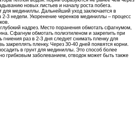
ладыванию новых листьев и началу роста побега.
т для мединиллы. Дальнейший уход заключается в
в 2-3 недели. Укоренение черенков мединиллы – процесс
ков.
еглубокий надрез. Место поранения обмотать сфагнумом,
ина. Сфагнум обмотать полиэтиленом и закрепить при
гниения раз в 2-3 дня следует снимать пленку для
ь закреплять пленку. Через 30-40 дней появятся корни.
посадить в грунт для мединиллы. Это способ более
но грибковым заболеванием, отводок может быть также