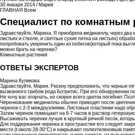
30 января 2014
/
Мария
ГЛАВНАЯ
Всем
Специалист по комнатным 
Здравствуйте, Марина. Я приобрела мединиллу, через два 
листьях и стволе, и светлые сухие пятна на листьях) обра
попробовать укоренить один из побегов(который пока выгля
можно брать на черенки?
Комнатные растения
ОТВЕТЫ ЭКСПЕРТОВ
Марина Куликова
Здравствуйте, Мария. Рискну предположить, что черные пя
вызванного грибом рода Ботритис. При его обнаружении по
Не хочу вас огорчать, но скорее всего цветок погибнет. По
Черенкование мединиллы обычно приводят после цветения,
черенок с 2-3 междоузлиями. Листовые пластинки надо обр
Затем черенок помещают на 6-7 часов в раствор гетероаук
Высаживать черенки лучше в крупный речной песок, котор
Для поддержания черенка в пространстве его следует закр
место (t около 28-30°С) и накрывают полиэтиленовым паке
надо ежедневно проветривать и опрыскивать из пульвериза