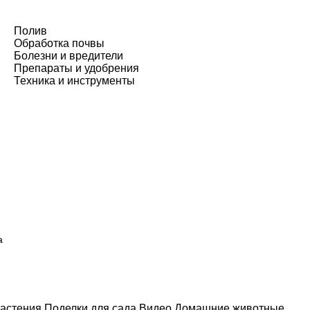
Полив
Обработка почвы
Болезни и вредители
Препараты и удобрения
Техника и инструменты
а
астения
Поделки для сада
Видео
Домашние животные