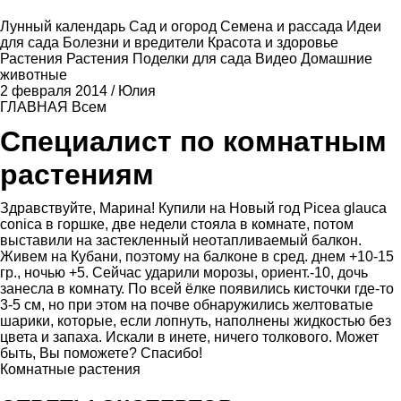
Лунный календарь
Сад и огород
Семена и рассада
Идеи
для сада
Болезни и вредители
Красота и здоровье
Растения
Растения
Поделки для сада
Видео
Домашние
животные
2 февраля 2014
/
Юлия
ГЛАВНАЯ
Всем
Специалист по комнатным
растениям
Здравствуйте, Марина! Купили на Новый год Picea glauca
conica в горшке, две недели стояла в комнате, потом
выставили на застекленный неотапливаемый балкон.
Живем на Кубани, поэтому на балконе в сред. днем +10-15
гр., ночью +5. Сейчас ударили морозы, ориент.-10, дочь
занесла в комнату. По всей ёлке появились кисточки где-то
3-5 см, но при этом на почве обнаружились желтоватые
шарики, которые, если лопнуть, наполнены жидкостью без
цвета и запаха. Искали в инете, ничего толкового. Может
быть, Вы поможете? Спасибо!
Комнатные растения