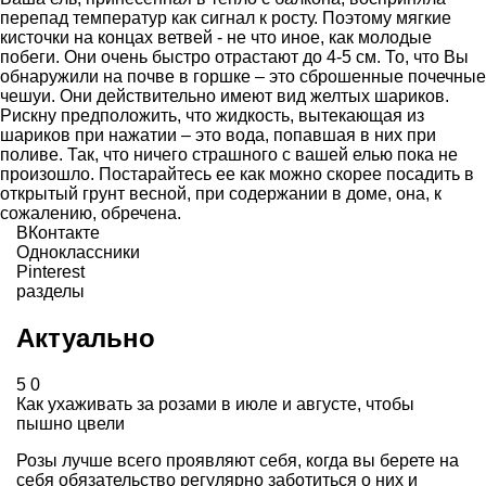
перепад температур как сигнал к росту. Поэтому мягкие
кисточки на концах ветвей - не что иное, как молодые
побеги. Они очень быстро отрастают до 4-5 см. То, что Вы
обнаружили на почве в горшке – это сброшенные почечные
чешуи. Они действительно имеют вид желтых шариков.
Рискну предположить, что жидкость, вытекающая из
шариков при нажатии – это вода, попавшая в них при
поливе. Так, что ничего страшного с вашей елью пока не
произошло. Постарайтесь ее как можно скорее посадить в
открытый грунт весной, при содержании в доме, она, к
сожалению, обречена.
ВКонтакте
Одноклассники
Pinterest
разделы
Актуально
5
0
Как ухаживать за розами в июле и августе, чтобы
пышно цвели
Розы лучше всего проявляют себя, когда вы берете на
себя обязательство регулярно заботиться о них и