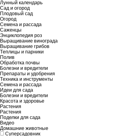
Лунный календарь
Сад и огород
Плодовый сад
Огород
Семена и рассада
Саженцы
Энциклопедия роз
Выращивание винограда
Выращивание грибов
Теплицы и парники
Полив
Обработка почвы
Болезни и вредители
Препараты и удобрения
Техника и инструменты
Семена и рассада
Идеи для сада
Болезни и вредители
Красота и здоровье
Растения
Растения
Поделки для сада
Видео
Домашние животные
Суперсадовник