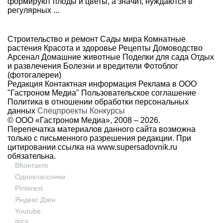
формируют плоды и цветы, а значит, нуждаются в
регулярных ...
Строительство и ремонт
Сады мира
Комнатные
растения
Красота и здоровье
Рецепты
Домоводство
Арсенал
Домашние животные
Поделки для сада
Отдых
и развлечения
Болезни и вредители
Фотоблог
(фотогалереи)
Редакция
Контактная информация
Реклама в ООО
"Гастроном Медиа"
Пользовательское соглашение
Политика в отношении обработки персональных
данных
Спецпроекты
Конкурсы
© ООО «Гастроном Медиа», 2008 –
2026.
Перепечатка материалов данного сайта возможна
только с письменного разрешения редакции. При
цитировании ссылка на
www.supersadovnik.ru
обязательна.
ВКонтакте
Одноклассники
Pinterest
Яндекс Дзен
Youtube
RSS