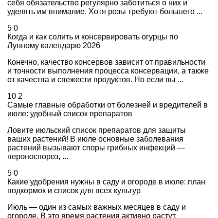
себя обязательство регулярно заботиться о них и
уделять им внимание. Хотя розы требуют большего ...
5
0
Когда и как солить и консервировать огурцы по
Лунному календарю 2026
Конечно, качество консервов зависит от правильности
и точности выполнения процесса консервации, а также
от качества и свежести продуктов. Но если вы ...
10
2
Самые главные обработки от болезней и вредителей в
июле: удобный список препаратов
Ловите июльский список препаратов для защиты
ваших растений! В июле основные заболевания
растений вызывают споры грибных инфекций —
пероноспороз, ...
5
0
Какие удобрения нужны в саду и огороде в июле: план
подкормок и список для всех культур
Июль — один из самых важных месяцев в саду и
огороде. В это время растения активно растут,