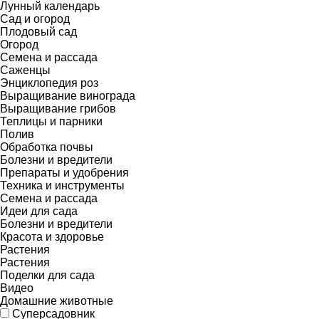
Лунный календарь
Сад и огород
Плодовый сад
Огород
Семена и рассада
Саженцы
Энциклопедия роз
Выращивание винограда
Выращивание грибов
Теплицы и парники
Полив
Обработка почвы
Болезни и вредители
Препараты и удобрения
Техника и инструменты
Семена и рассада
Идеи для сада
Болезни и вредители
Красота и здоровье
Растения
Растения
Поделки для сада
Видео
Домашние животные
Суперсадовник