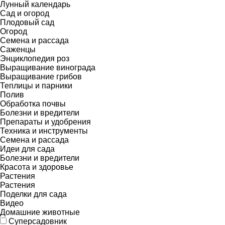
Лунный календарь
Сад и огород
Плодовый сад
Огород
Семена и рассада
Саженцы
Энциклопедия роз
Выращивание винограда
Выращивание грибов
Теплицы и парники
Полив
Обработка почвы
Болезни и вредители
Препараты и удобрения
Техника и инструменты
Семена и рассада
Идеи для сада
Болезни и вредители
Красота и здоровье
Растения
Растения
Поделки для сада
Видео
Домашние животные
Суперсадовник