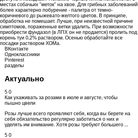
местах собачьих "меток" на хвое. Для грибных заболеваний
более характерно побурение - палитра от темно-
коричневого до рыжевато-желтого цветов. В принципе,
обработка не помешает. Лучше, при неизвестной причине
симптомов, пораженные ветки удалить. При возможности
приобрести фундазол (в ЛПХ он не продается) пролить под
корень туи 0,2% раствором. Осенью обработайте все
посадки раствором ХОМа.
ВКонтакте
Одноклассники
Pinterest
разделы
Актуально
5
0
Как ухаживать за розами в июле и августе, чтобы
пышно цвели
Розы лучше всего проявляют себя, когда вы берете на
себя обязательство регулярно заботиться о них и
уделять им внимание. Хотя розы требуют большего ...
5
0