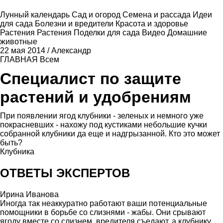
Лунный календарь
Сад и огород
Семена и рассада
Идеи
для сада
Болезни и вредители
Красота и здоровье
Растения
Растения
Поделки для сада
Видео
Домашние
животные
22 мая 2014
/
Александр
ГЛАВНАЯ
Всем
Специалист по защите
растений и удобрениям
При появлении ягод клубники - зеленых и немного уже
покрасневших - нахожу под кустиками небольшие кучки
собранной клубники да еще и надгрызанной. Кто это может
быть?
Клубника
ОТВЕТЫ ЭКСПЕРТОВ
Ирина Иванова
Иногда так неаккуратно работают ваши потенциальные
помощники в борьбе со слизнями - жабы. Они срывают
ягоду вместе со слизнем, вредителя съедают, а клубнику