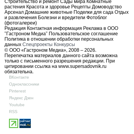
Строительство и ремонт
Сады мира
Комнатные
растения
Красота и здоровье
Рецепты
Домоводство
Арсенал
Домашние животные
Поделки для сада
Отдых
и развлечения
Болезни и вредители
Фотоблог
(фотогалереи)
Редакция
Контактная информация
Реклама в ООО
"Гастроном Медиа"
Пользовательское соглашение
Политика в отношении обработки персональных
данных
Спецпроекты
Конкурсы
© ООО «Гастроном Медиа», 2008 –
2026.
Перепечатка материалов данного сайта возможна
только с письменного разрешения редакции. При
цитировании ссылка на
www.supersadovnik.ru
обязательна.
ВКонтакте
Одноклассники
Pinterest
Яндекс Дзен
Youtube
RSS