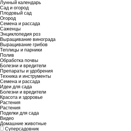
Лунный календарь
Сад и огород
Плодовый сад
Огород
Семена и рассада
Саженцы
Энциклопедия роз
Выращивание винограда
Выращивание грибов
Теплицы и парники
Полив
Обработка почвы
Болезни и вредители
Препараты и удобрения
Техника и инструменты
Семена и рассада
Идеи для сада
Болезни и вредители
Красота и здоровье
Растения
Растения
Поделки для сада
Видео
Домашние животные
Суперсадовник