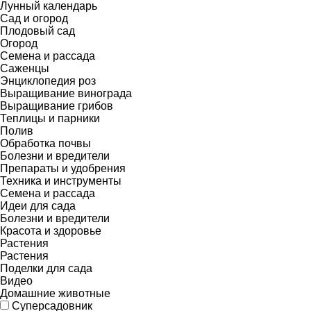
Лунный календарь
Сад и огород
Плодовый сад
Огород
Семена и рассада
Саженцы
Энциклопедия роз
Выращивание винограда
Выращивание грибов
Теплицы и парники
Полив
Обработка почвы
Болезни и вредители
Препараты и удобрения
Техника и инструменты
Семена и рассада
Идеи для сада
Болезни и вредители
Красота и здоровье
Растения
Растения
Поделки для сада
Видео
Домашние животные
Суперсадовник