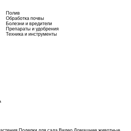
Полив
Обработка почвы
Болезни и вредители
Препараты и удобрения
Техника и инструменты
а
астения
Поделки для сада
Видео
Домашние животные