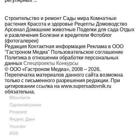
регулярных ...
Строительство и ремонт
Сады мира
Комнатные
растения
Красота и здоровье
Рецепты
Домоводство
Арсенал
Домашние животные
Поделки для сада
Отдых
и развлечения
Болезни и вредители
Фотоблог
(фотогалереи)
Редакция
Контактная информация
Реклама в ООО
"Гастроном Медиа"
Пользовательское соглашение
Политика в отношении обработки персональных
данных
Спецпроекты
Конкурсы
© ООО «Гастроном Медиа», 2008 –
2026.
Перепечатка материалов данного сайта возможна
только с письменного разрешения редакции. При
цитировании ссылка на
www.supersadovnik.ru
обязательна.
ВКонтакте
Одноклассники
Pinterest
Яндекс Дзен
Youtube
RSS