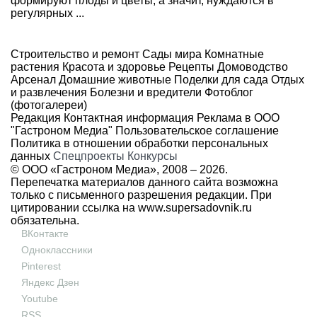
формируют плоды и цветы, а значит, нуждаются в
регулярных ...
Строительство и ремонт
Сады мира
Комнатные
растения
Красота и здоровье
Рецепты
Домоводство
Арсенал
Домашние животные
Поделки для сада
Отдых
и развлечения
Болезни и вредители
Фотоблог
(фотогалереи)
Редакция
Контактная информация
Реклама в ООО
"Гастроном Медиа"
Пользовательское соглашение
Политика в отношении обработки персональных
данных
Спецпроекты
Конкурсы
© ООО «Гастроном Медиа», 2008 –
2026.
Перепечатка материалов данного сайта возможна
только с письменного разрешения редакции. При
цитировании ссылка на
www.supersadovnik.ru
обязательна.
ВКонтакте
Одноклассники
Pinterest
Яндекс Дзен
Youtube
RSS