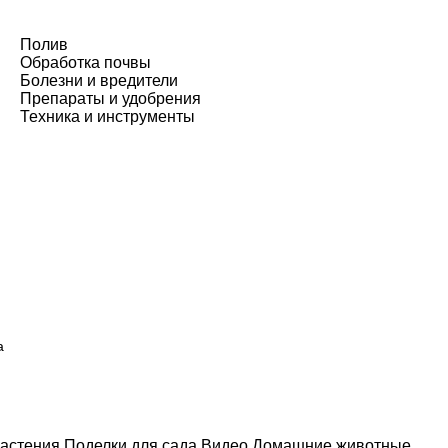
Полив
Обработка почвы
Болезни и вредители
Препараты и удобрения
Техника и инструменты
а
астения
Поделки для сада
Видео
Домашние животные