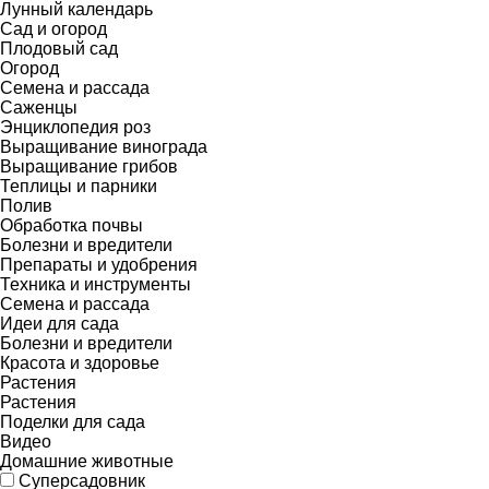
Лунный календарь
Сад и огород
Плодовый сад
Огород
Семена и рассада
Саженцы
Энциклопедия роз
Выращивание винограда
Выращивание грибов
Теплицы и парники
Полив
Обработка почвы
Болезни и вредители
Препараты и удобрения
Техника и инструменты
Семена и рассада
Идеи для сада
Болезни и вредители
Красота и здоровье
Растения
Растения
Поделки для сада
Видео
Домашние животные
Суперсадовник