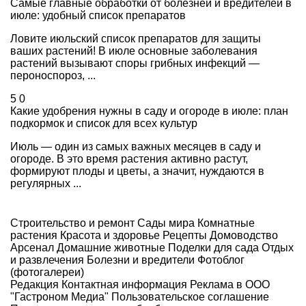
Самые главные обработки от болезней и вредителей в
июле: удобный список препаратов
Ловите июльский список препаратов для защиты
ваших растений! В июле основные заболевания
растений вызывают споры грибных инфекций —
пероноспороз, ...
5
0
Какие удобрения нужны в саду и огороде в июле: план
подкормок и список для всех культур
Июль — один из самых важных месяцев в саду и
огороде. В это время растения активно растут,
формируют плоды и цветы, а значит, нуждаются в
регулярных ...
Строительство и ремонт
Сады мира
Комнатные
растения
Красота и здоровье
Рецепты
Домоводство
Арсенал
Домашние животные
Поделки для сада
Отдых
и развлечения
Болезни и вредители
Фотоблог
(фотогалереи)
Редакция
Контактная информация
Реклама в ООО
"Гастроном Медиа"
Пользовательское соглашение