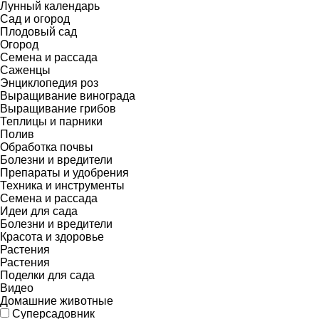
Лунный календарь
Сад и огород
Плодовый сад
Огород
Семена и рассада
Саженцы
Энциклопедия роз
Выращивание винограда
Выращивание грибов
Теплицы и парники
Полив
Обработка почвы
Болезни и вредители
Препараты и удобрения
Техника и инструменты
Семена и рассада
Идеи для сада
Болезни и вредители
Красота и здоровье
Растения
Растения
Поделки для сада
Видео
Домашние животные
Суперсадовник