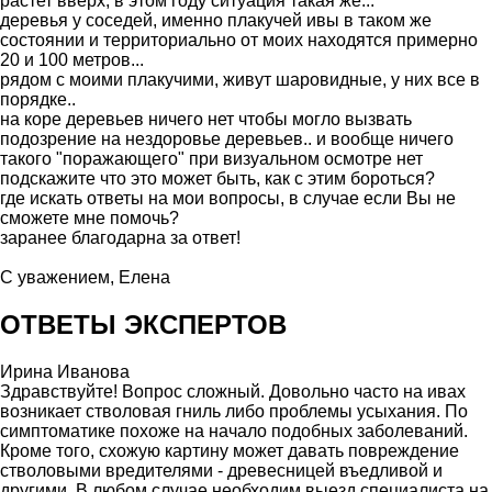
растет вверх, в этом году ситуация такая же...
деревья у соседей, именно плакучей ивы в таком же
состоянии и территориально от моих находятся примерно
20 и 100 метров...
рядом с моими плакучими, живут шаровидные, у них все в
порядке..
на коре деревьев ничего нет чтобы могло вызвать
подозрение на нездоровье деревьев.. и вообще ничего
такого "поражающего" при визуальном осмотре нет
подскажите что это может быть, как с этим бороться?
где искать ответы на мои вопросы, в случае если Вы не
сможете мне помочь?
заранее благодарна за ответ!
С уважением, Елена
ОТВЕТЫ ЭКСПЕРТОВ
Ирина Иванова
Здравствуйте! Вопрос сложный. Довольно часто на ивах
возникает стволовая гниль либо проблемы усыхания. По
симптоматике похоже на начало подобных заболеваний.
Кроме того, схожую картину может давать повреждение
стволовыми вредителями - древесницей въедливой и
другими. В любом случае необходим выезд специалиста на