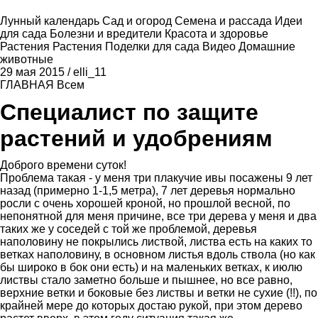
Лунный календарь
Сад и огород
Семена и рассада
Идеи
для сада
Болезни и вредители
Красота и здоровье
Растения
Растения
Поделки для сада
Видео
Домашние
животные
29 мая 2015
/
elli_11
ГЛАВНАЯ
Всем
Специалист по защите
растений и удобрениям
Доброго времени суток!
Проблема такая - у меня три плакучие ивы посажены 9 лет
назад (примерно 1-1,5 метра), 7 лет деревья нормально
росли с очень хорошей кроной, но прошлой весной, по
непонятной для меня причине, все три дерева у меня и два
таких же у соседей с той же проблемой, деревья
наполовину не покрылись листвой, листва есть на каких то
ветках наполовину, в основном листья вдоль ствола (но как
бы широко в бок они есть) и на маленьких ветках, к июлю
листвы стало заметно больше и пышнее, но все равно,
верхние ветки и боковые без листвы и ветки не сухие (!!), по
крайней мере до которых достаю рукой, при этом дерево