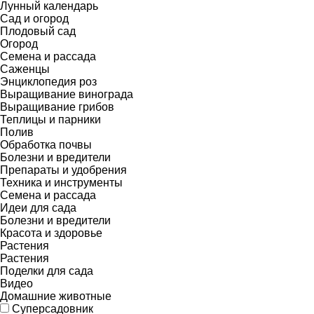
Лунный календарь
Сад и огород
Плодовый сад
Огород
Семена и рассада
Саженцы
Энциклопедия роз
Выращивание винограда
Выращивание грибов
Теплицы и парники
Полив
Обработка почвы
Болезни и вредители
Препараты и удобрения
Техника и инструменты
Семена и рассада
Идеи для сада
Болезни и вредители
Красота и здоровье
Растения
Растения
Поделки для сада
Видео
Домашние животные
Суперсадовник