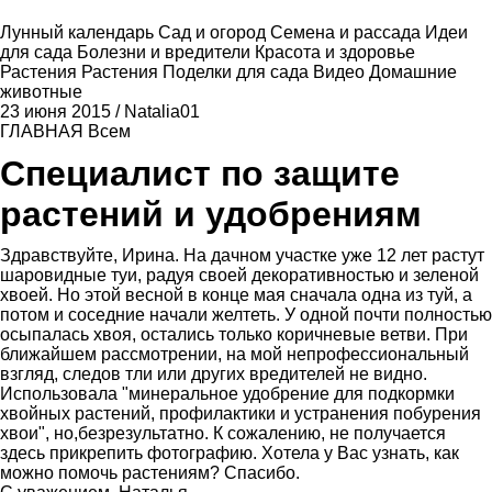
Лунный календарь
Сад и огород
Семена и рассада
Идеи
для сада
Болезни и вредители
Красота и здоровье
Растения
Растения
Поделки для сада
Видео
Домашние
животные
23 июня 2015
/
Natalia01
ГЛАВНАЯ
Всем
Специалист по защите
растений и удобрениям
Здравствуйте, Ирина. На дачном участке уже 12 лет растут
шаровидные туи, радуя своей декоративностью и зеленой
хвоей. Но этой весной в конце мая сначала одна из туй, а
потом и соседние начали желтеть. У одной почти полностью
осыпалась хвоя, остались только коричневые ветви. При
ближайшем рассмотрении, на мой непрофессиональный
взгляд, следов тли или других вредителей не видно.
Использовала "минеральное удобрение для подкормки
хвойных растений, профилактики и устранения побурения
хвои", но,безрезультатно. К сожалению, не получается
здесь прикрепить фотографию. Хотела у Вас узнать, как
можно помочь растениям? Спасибо.