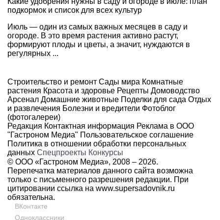
Какие удобрения нужны в саду и огороде в июле: план
подкормок и список для всех культур
Июль — один из самых важных месяцев в саду и
огороде. В это время растения активно растут,
формируют плоды и цветы, а значит, нуждаются в
регулярных ...
Строительство и ремонт
Сады мира
Комнатные
растения
Красота и здоровье
Рецепты
Домоводство
Арсенал
Домашние животные
Поделки для сада
Отдых
и развлечения
Болезни и вредители
Фотоблог
(фотогалереи)
Редакция
Контактная информация
Реклама в ООО
"Гастроном Медиа"
Пользовательское соглашение
Политика в отношении обработки персональных
данных
Спецпроекты
Конкурсы
© ООО «Гастроном Медиа», 2008 –
2026.
Перепечатка материалов данного сайта возможна
только с письменного разрешения редакции. При
цитировании ссылка на
www.supersadovnik.ru
обязательна.
ВКонтакте
Одноклассники