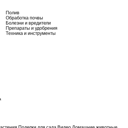
Полив
Обработка почвы
Болезни и вредители
Препараты и удобрения
Техника и инструменты
а
астения
Поделки для сада
Видео
Домашние животные