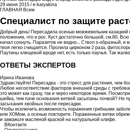
29 июня 2015
/
e-karyakina
ГЛАВНАЯ
Всем
Специалист по защите рас
Добрый день! Пересадила осенью можжевельник казацкий с
положении, что и рос. Куст достаточно большой, см.80. Вс
начал сохнуть. Паразитов не видно... Ствол s-образный, и в
твоя легко счищается. Пролила цирконом 2 раза, фитоспори
Паутины клещевой вроде нет, есть только паучья. Так жалко
ОТВЕТЫ ЭКСПЕРТОВ
Ирина Иванова
Здравствуйте! Пересадка - это стресс для растения, чем бо
Любое несоответствие факторов внешней среды с требова
это может как сразу, так и через некоторое время. Посмотр
шейка, тем паче основания ветвей засыпаны почвой? Не п
засыхания хвойных после пересадки.
Чтобы исключить возможность поражения грибными забол
или ХОМом, а осенью повторите. Пораженные ветви обреж
и замажьте масляной краской на натуральной олифе.
ВКонтакте
Одноклассники