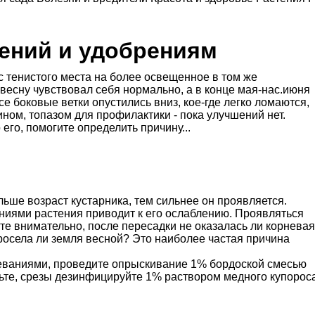
тений и удобрениям
 тенистого места на более освещенное в том же
ю весну чувствовал себя нормально, а в конце мая-нас.июня
се боковые ветки опустились вниз, кое-где легко ломаются,
ном, топазом для профилактики - пока улучшений нет.
 его, помогите определить причину...
льше возраст кустарника, тем сильнее он проявляется.
ниями растения приводит к его ослаблению. Проявляться
ите внимательно, после пересадки не оказалась ли корневая
росела ли земля весной? Это наиболее частая причина
еваниями, проведите опрыскивание 1% бордоской смесью
ьте, срезы дезинфицируйте 1% раствором медного купорос