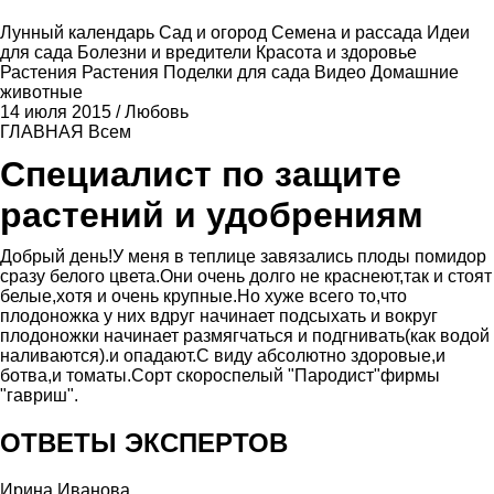
Лунный календарь
Сад и огород
Семена и рассада
Идеи
для сада
Болезни и вредители
Красота и здоровье
Растения
Растения
Поделки для сада
Видео
Домашние
животные
14 июля 2015
/
Любовь
ГЛАВНАЯ
Всем
Специалист по защите
растений и удобрениям
Добрый день!У меня в теплице завязались плоды помидор
сразу белого цвета.Они очень долго не краснеют,так и стоят
белые,хотя и очень крупные.Но хуже всего то,что
плодоножка у них вдруг начинает подсыхать и вокруг
плодоножки начинает размягчаться и подгнивать(как водой
наливаются).и опадают.С виду абсолютно здоровые,и
ботва,и томаты.Сорт скороспелый "Пародист"фирмы
"гавриш".
ОТВЕТЫ ЭКСПЕРТОВ
Ирина Иванова