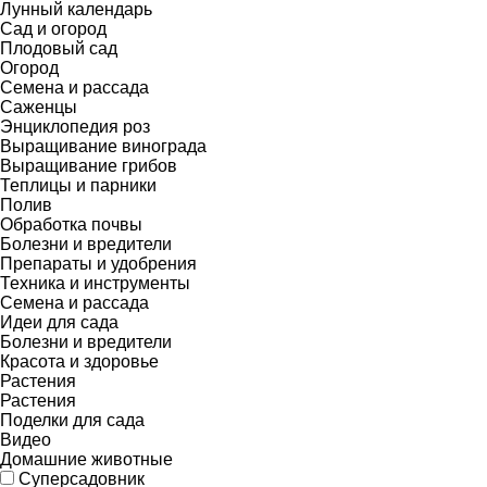
Лунный календарь
Сад и огород
Плодовый сад
Огород
Семена и рассада
Саженцы
Энциклопедия роз
Выращивание винограда
Выращивание грибов
Теплицы и парники
Полив
Обработка почвы
Болезни и вредители
Препараты и удобрения
Техника и инструменты
Семена и рассада
Идеи для сада
Болезни и вредители
Красота и здоровье
Растения
Растения
Поделки для сада
Видео
Домашние животные
Суперсадовник