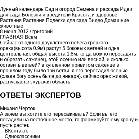
Лунный календарь
Сад и огород
Семена и рассада
Идеи
для сада
Болезни и вредители
Красота и здоровье
Растения
Растения
Поделки для сада
Видео
Домашние
животные
8 июня 2012
/
григорий
ГЛАВНАЯ
Всем
Cейчас от одного двухлетнего побега грецкого
ореха(высота 0.9м) растут 5 боковых ветвей и одна
центральная. общая высота 1.8м. когда можно пересадить
и обрезать саженец, этой осенью или весной, и сколько
оставить ветвей? в купленном привитом саженце в
прошлом году было три ветви. я его пересадил осенью
(слава богу осень была до января). сейчас орех живой,
распускается. курская область
ОТВЕТЫ ЭКСПЕРТОВ
Михаил Черток
А зачем вы хотите его пересаживать? Если вы его
посадили на постоянное место, то формируйте ему крону и
пусть растет.
ВКонтакте
Одноклассники