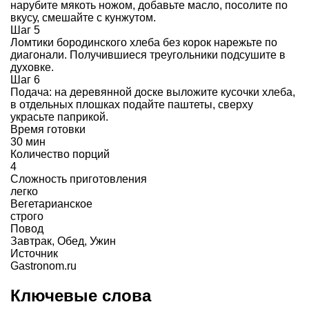
нарубите мякоть ножом, добавьте масло, посолите по
вкусу, смешайте с кунжутом.
Шаг 5
Ломтики бородинского хлеба без корок нарежьте по
диагонали. Получившиеся треугольники подсушите в
духовке.
Шаг 6
Подача: на деревянной доске выложите кусочки хлеба,
в отдельных плошках подайте паштеты, сверху
украсьте паприкой.
Время готовки
30 мин
Количество порций
4
Сложность приготовления
легко
Вегетарианское
строго
Повод
Завтрак
,
Обед
,
Ужин
Источник
Gastronom.ru
Ключевые слова