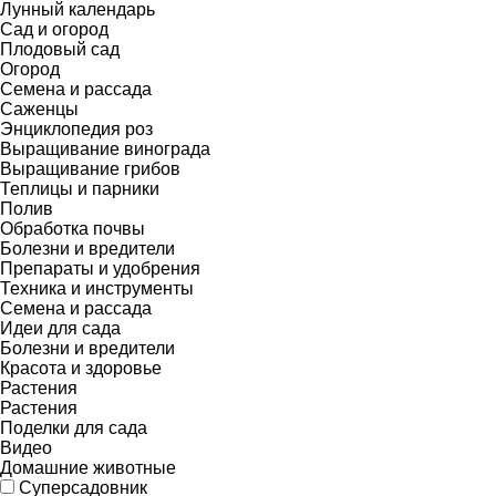
Лунный календарь
Сад и огород
Плодовый сад
Огород
Семена и рассада
Саженцы
Энциклопедия роз
Выращивание винограда
Выращивание грибов
Теплицы и парники
Полив
Обработка почвы
Болезни и вредители
Препараты и удобрения
Техника и инструменты
Семена и рассада
Идеи для сада
Болезни и вредители
Красота и здоровье
Растения
Растения
Поделки для сада
Видео
Домашние животные
Суперсадовник