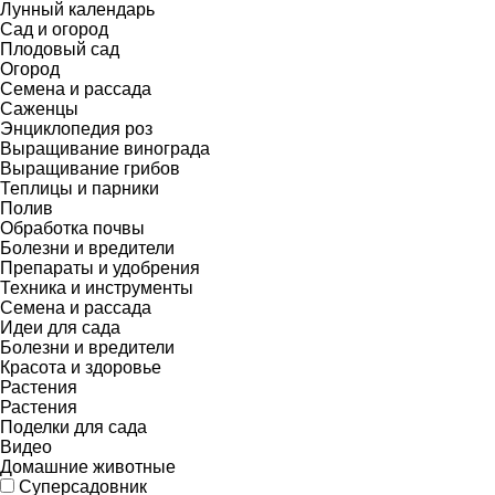
Лунный календарь
Сад и огород
Плодовый сад
Огород
Семена и рассада
Саженцы
Энциклопедия роз
Выращивание винограда
Выращивание грибов
Теплицы и парники
Полив
Обработка почвы
Болезни и вредители
Препараты и удобрения
Техника и инструменты
Семена и рассада
Идеи для сада
Болезни и вредители
Красота и здоровье
Растения
Растения
Поделки для сада
Видео
Домашние животные
Суперсадовник