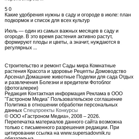
5
0
Какие удобрения нужны в саду и огороде в июле: план
подкормок и список для всех культур
Июль — один из самых важных месяцев в саду и
огороде. В это время растения активно растут,
формируют плоды и цветы, а значит, нуждаются в
регулярных ...
Строительство и ремонт
Сады мира
Комнатные
растения
Красота и здоровье
Рецепты
Домоводство
Арсенал
Домашние животные
Поделки для сада
Отдых
и развлечения
Болезни и вредители
Фотоблог
(фотогалереи)
Редакция
Контактная информация
Реклама в ООО
"Гастроном Медиа"
Пользовательское соглашение
Политика в отношении обработки персональных
данных
Спецпроекты
Конкурсы
© ООО «Гастроном Медиа», 2008 –
2026.
Перепечатка материалов данного сайта возможна
только с письменного разрешения редакции. При
цитировании ссылка на
www.supersadovnik.ru
обязательна.