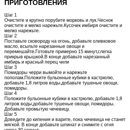
ПРИГОТОВЛЕНИЯ
Шаг 1
Очистите и крупно порубите морковь и лук.Чеснок
очистите и мелко нарежьте.Кусочек имбиря очистите и
мелко нарежьте.
Шаг 2
Поставьте сковороду на огонь, добавьте оливковое
масло, всыпьте нарезанные овощи и
перемешайте.Готовьте примерно 15 минут,слегка
прикрыв крышкой.В конце добавьте нарезанный
имбирь и красный перец чили
Шаг 3
Помидоры черри вымойте и нарежьте
пополам.Положите бульонные кубики в кастрюлю,
добавьте 1,8 литров воды,добавьте тушеные овощи,
помидоры.
Шаг 4
Положите бульонные кубики в кастрюлю, добавьте 1,8
литров воды,добавьте тушеные овощи, помидоры.
Добавьте промытую чечевицу.
Шаг 5
Доведите до кипения и варите, пока чечевица не станет
мягкой. В конце добавьте шпинат и снимите с огня
через 30 секунд.