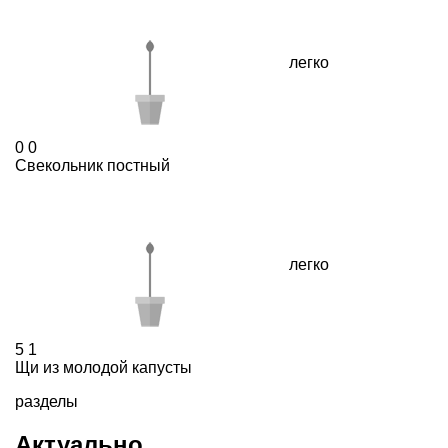
легко
0
0
Свекольник постный
легко
5
1
Щи из молодой капусты
разделы
Актуально