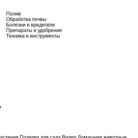
Полив
Обработка почвы
Болезни и вредители
Препараты и удобрения
Техника и инструменты
а
астения
Поделки для сада
Видео
Домашние животные