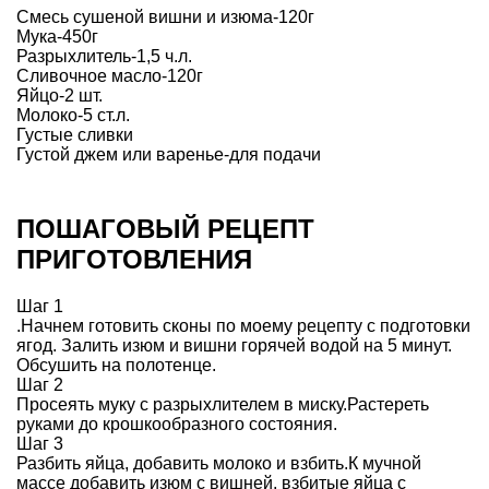
Смесь сушеной вишни и изюма-120г
Мука-450г
Разрыхлитель-1,5 ч.л.
Сливочное масло-120г
Яйцо-2 шт.
Молоко-5 ст.л.
Густые сливки
Густой джем или варенье-для подачи
ПОШАГОВЫЙ РЕЦЕПТ
ПРИГОТОВЛЕНИЯ
Шаг 1
.Начнем готовить сконы по моему рецепту с подготовки
ягод. Залить изюм и вишни горячей водой на 5 минут.
Обсушить на полотенце.
Шаг 2
Просеять муку с разрыхлителем в миску.Растереть
руками до крошкообразного состояния.
Шаг 3
Разбить яйца, добавить молоко и взбить.К мучной
массе добавить изюм с вишней, взбитые яйца с