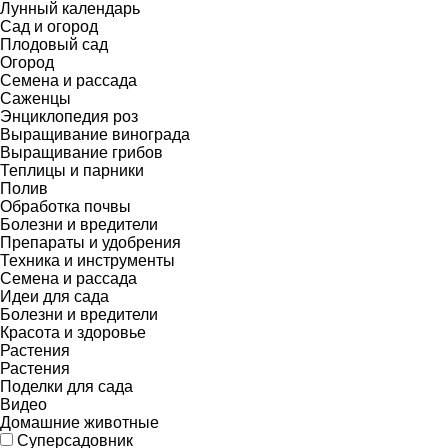
Лунный календарь
Сад и огород
Плодовый сад
Огород
Семена и рассада
Саженцы
Энциклопедия роз
Выращивание винограда
Выращивание грибов
Теплицы и парники
Полив
Обработка почвы
Болезни и вредители
Препараты и удобрения
Техника и инструменты
Семена и рассада
Идеи для сада
Болезни и вредители
Красота и здоровье
Растения
Растения
Поделки для сада
Видео
Домашние животные
Суперсадовник