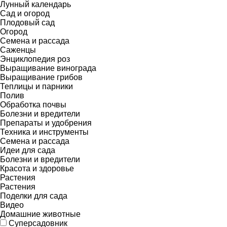
Лунный календарь
Сад и огород
Плодовый сад
Огород
Семена и рассада
Саженцы
Энциклопедия роз
Выращивание винограда
Выращивание грибов
Теплицы и парники
Полив
Обработка почвы
Болезни и вредители
Препараты и удобрения
Техника и инструменты
Семена и рассада
Идеи для сада
Болезни и вредители
Красота и здоровье
Растения
Растения
Поделки для сада
Видео
Домашние животные
Суперсадовник