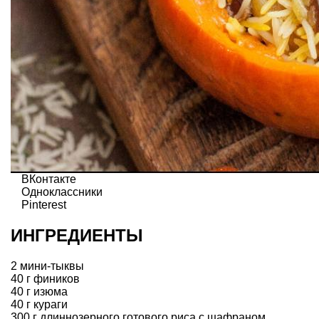
ВКонтакте
Одноклассники
Pinterest
ИНГРЕДИЕНТЫ
2 мини-тыквы
40 г фиников
40 г изюма
40 г кураги
300 г длиннозерного готового риса с шафраном