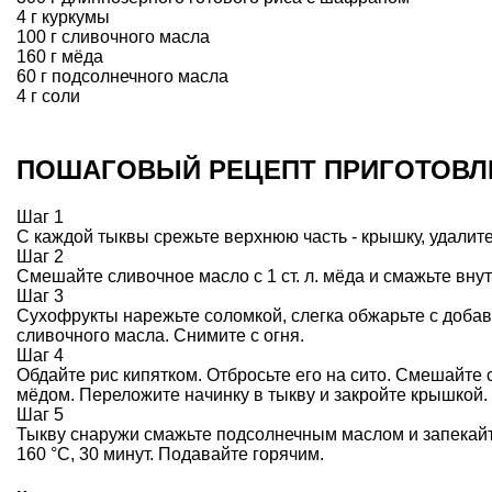
4 г куркумы
100 г сливочного масла
160 г мёда
60 г подсолнечного масла
4 г соли
ПОШАГОВЫЙ РЕЦЕПТ ПРИГОТОВЛ
Шаг 1
С каждой тыквы срежьте верхнюю часть - крышку, удалит
Шаг 2
Смешайте сливочное масло с 1 ст. л. мёда и смажьте вну
Шаг 3
Сухофрукты нарежьте соломкой, слегка обжарьте с доба
сливочного масла. Снимите с огня.
Шаг 4
Обдайте рис кипятком. Отбросьте его на сито. Смешайте 
мёдом. Переложите начинку в тыкву и закройте крышкой.
Шаг 5
Тыкву снаружи смажьте подсолнечным маслом и запекайт
160 °С, 30 минут. Подавайте горячим.