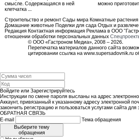
смысле. Содержащаяся в ней
можно приготовить
клетчатка ...
Строительство и ремонт
Сады мира
Комнатные растения
Домашние животные
Поделки для сада
Отдых и развлеч
Редакция
Контактная информация
Реклама в ООО "Гаст
отношении обработки персональных данных
Спецпроект
© ООО «Гастроном Медиа», 2008 –
2026.
Перепечатка материалов данного сайта возмож
цитировании ссылка на
www.supersadovnik.ru
об
Войдите
или
Зарегистрируйтесь
Инструкции по смене пароля высланы на адрес электронно
Аккаунт, привязанный к указанному адресу электронной поч
закончить регистрацию и пользоваться услугами сайта для
ОБРАТНАЯ СВЯЗЬ
E-mail
Тема обращения
Выберите тему
обращения