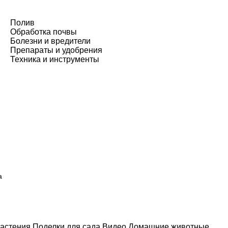
Полив
Обработка почвы
Болезни и вредители
Препараты и удобрения
Техника и инструменты
а
астения
Поделки для сада
Видео
Домашние животные