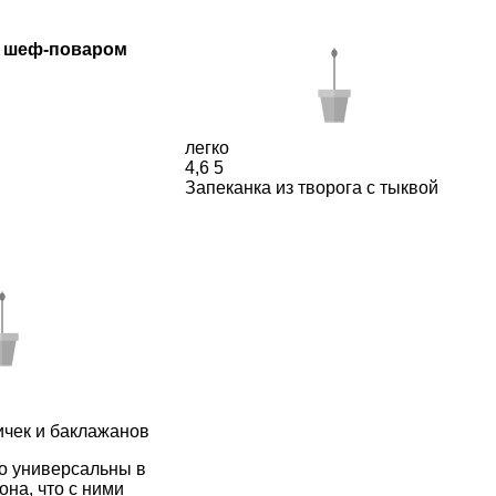
 шеф-поваром
легко
4,6
5
Запеканка из творога с тыквой
ичек и баклажанов
о универсальны в
она, что с ними