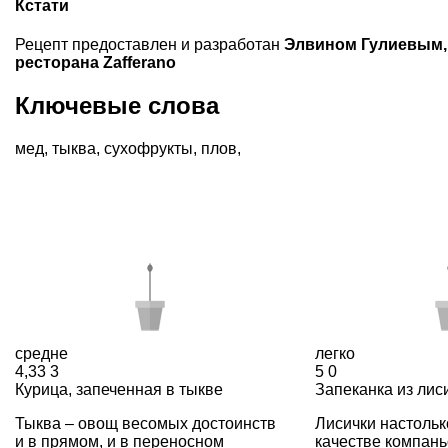
Кстати
Рецепт предоставлен и разработан
Элвином Гулиевым,
ресторана Zafferano
Ключевые слова
мед
,
тыква
,
сухофрукты
,
плов
,
средне
легко
4,33
3
5
0
Курица, запеченная в тыкве
Запеканка из лис
Тыква – овощ весомых достоинств
Лисички настольк
и в прямом, и в переносном
качестве компань