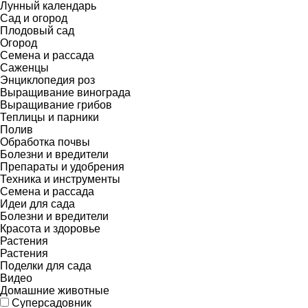
Лунный календарь
Сад и огород
Плодовый сад
Огород
Семена и рассада
Саженцы
Энциклопедия роз
Выращивание винограда
Выращивание грибов
Теплицы и парники
Полив
Обработка почвы
Болезни и вредители
Препараты и удобрения
Техника и инструменты
Семена и рассада
Идеи для сада
Болезни и вредители
Красота и здоровье
Растения
Растения
Поделки для сада
Видео
Домашние животные
Суперсадовник