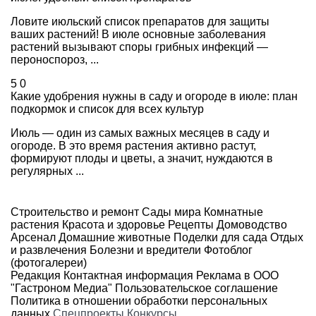
Ловите июльский список препаратов для защиты
ваших растений! В июле основные заболевания
растений вызывают споры грибных инфекций —
пероноспороз, ...
5
0
Какие удобрения нужны в саду и огороде в июле: план
подкормок и список для всех культур
Июль — один из самых важных месяцев в саду и
огороде. В это время растения активно растут,
формируют плоды и цветы, а значит, нуждаются в
регулярных ...
Строительство и ремонт
Сады мира
Комнатные
растения
Красота и здоровье
Рецепты
Домоводство
Арсенал
Домашние животные
Поделки для сада
Отдых
и развлечения
Болезни и вредители
Фотоблог
(фотогалереи)
Редакция
Контактная информация
Реклама в ООО
"Гастроном Медиа"
Пользовательское соглашение
Политика в отношении обработки персональных
данных
Спецпроекты
Конкурсы