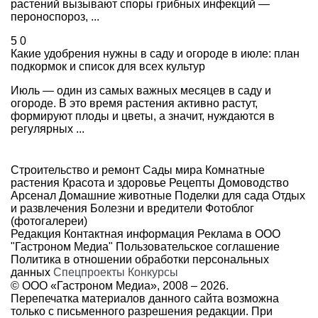
растений вызывают споры грибных инфекций —
пероноспороз, ...
5
0
Какие удобрения нужны в саду и огороде в июле: план
подкормок и список для всех культур
Июль — один из самых важных месяцев в саду и
огороде. В это время растения активно растут,
формируют плоды и цветы, а значит, нуждаются в
регулярных ...
Строительство и ремонт
Сады мира
Комнатные
растения
Красота и здоровье
Рецепты
Домоводство
Арсенал
Домашние животные
Поделки для сада
Отдых
и развлечения
Болезни и вредители
Фотоблог
(фотогалереи)
Редакция
Контактная информация
Реклама в ООО
"Гастроном Медиа"
Пользовательское соглашение
Политика в отношении обработки персональных
данных
Спецпроекты
Конкурсы
© ООО «Гастроном Медиа», 2008 –
2026.
Перепечатка материалов данного сайта возможна
только с письменного разрешения редакции. При