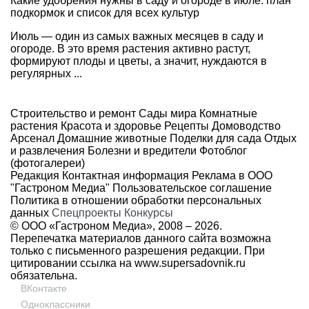
Какие удобрения нужны в саду и огороде в июле: план
подкормок и список для всех культур
Июль — один из самых важных месяцев в саду и
огороде. В это время растения активно растут,
формируют плоды и цветы, а значит, нуждаются в
регулярных ...
Строительство и ремонт
Сады мира
Комнатные
растения
Красота и здоровье
Рецепты
Домоводство
Арсенал
Домашние животные
Поделки для сада
Отдых
и развлечения
Болезни и вредители
Фотоблог
(фотогалереи)
Редакция
Контактная информация
Реклама в ООО
"Гастроном Медиа"
Пользовательское соглашение
Политика в отношении обработки персональных
данных
Спецпроекты
Конкурсы
© ООО «Гастроном Медиа», 2008 –
2026.
Перепечатка материалов данного сайта возможна
только с письменного разрешения редакции. При
цитировании ссылка на
www.supersadovnik.ru
обязательна.
ВКонтакте
Одноклассники