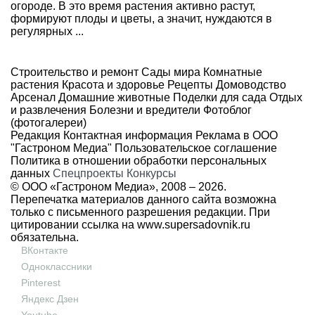
огороде. В это время растения активно растут,
формируют плоды и цветы, а значит, нуждаются в
регулярных ...
Строительство и ремонт
Сады мира
Комнатные
растения
Красота и здоровье
Рецепты
Домоводство
Арсенал
Домашние животные
Поделки для сада
Отдых
и развлечения
Болезни и вредители
Фотоблог
(фотогалереи)
Редакция
Контактная информация
Реклама в ООО
"Гастроном Медиа"
Пользовательское соглашение
Политика в отношении обработки персональных
данных
Спецпроекты
Конкурсы
© ООО «Гастроном Медиа», 2008 –
2026.
Перепечатка материалов данного сайта возможна
только с письменного разрешения редакции. При
цитировании ссылка на
www.supersadovnik.ru
обязательна.
ВКонтакте
Одноклассники
Pinterest
Яндекс Дзен