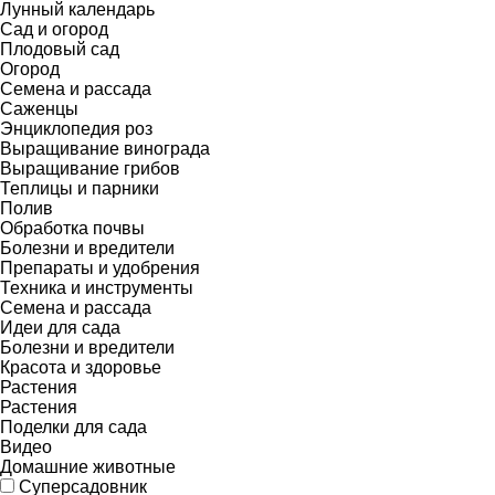
Лунный календарь
Сад и огород
Плодовый сад
Огород
Семена и рассада
Саженцы
Энциклопедия роз
Выращивание винограда
Выращивание грибов
Теплицы и парники
Полив
Обработка почвы
Болезни и вредители
Препараты и удобрения
Техника и инструменты
Семена и рассада
Идеи для сада
Болезни и вредители
Красота и здоровье
Растения
Растения
Поделки для сада
Видео
Домашние животные
Суперсадовник