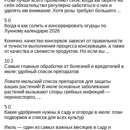
Розы лучше всего проявляют себя, когда вы берете на
себя обязательство регулярно заботиться о них и
уделять им внимание. Хотя розы требуют большего ...
5
0
Когда и как солить и консервировать огурцы по
Лунному календарю 2026
Конечно, качество консервов зависит от правильности
и точности выполнения процесса консервации, а также
от качества и свежести продуктов. Но если вы ...
10
2
Самые главные обработки от болезней и вредителей в
июле: удобный список препаратов
Ловите июльский список препаратов для защиты
ваших растений! В июле основные заболевания
растений вызывают споры грибных инфекций —
пероноспороз, ...
5
0
Какие удобрения нужны в саду и огороде в июле: план
подкормок и список для всех культур
Июль — один из самых важных месяцев в саду и