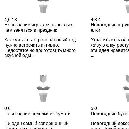
4,67
8
4,8
4
Новогодние игры для взрослых:
Новогодние игру
чем заняться в праздник
елки
Как считают астрологи новый год
Украсить к празд
нужно встречать активно.
живую елку, раст
Недостаточно приготовить много
эта идея нравитс
вкусной еды ...
...
0
6
5
0
Новогодние поделки из бумаги
Новогодние буке
Ни один самый совершенный
Новогодний декор 
гаджет не сравнится в
елка. Подойдем к