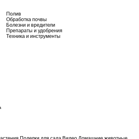
Полив
Обработка почвы
Болезни и вредители
Препараты и удобрения
Техника и инструменты
а
астения
Поделки для сада
Видео
Домашние животные