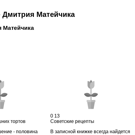
 Дмитрия Матейчика
я Матейчика
0
13
них тортов
Советские рецепты
шение - половина
В записной книжке всегда найдется