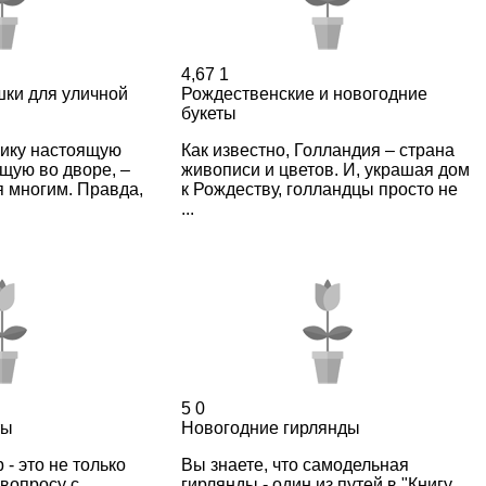
4,67
1
шки для уличной
Рождественские и новогодние
букеты
нику настоящую
Как известно, Голландия – страна
ущую во дворе, –
живописи и цветов. И, украшая дом
я многим. Правда,
к Рождеству, голландцы просто не
...
5
0
ты
Новогодние гирлянды
- это не только
Вы знаете, что самодельная
 вопросу с
гирлянды - один из путей в "Книгу