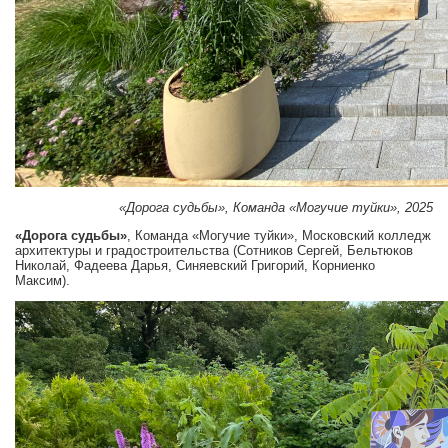
«Дорога судьбы», Команда «Могучие туйки», 2025
«Дорога судьбы»
, Команда «Могучие туйки», Московский колледж
архитектуры и градостроительства (Сотников Сергей, Бельтюков
Николай, Фадеева Дарья, Синяевский Григорий, Корниенко
Максим).