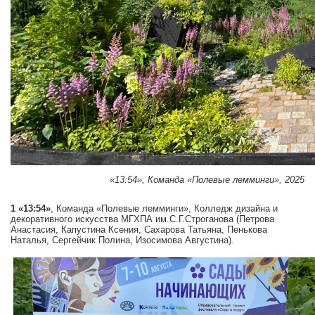
«13:54», Команда «Полевые лемминги», 2025
1 «13:54»
, Команда «Полевые лемминги», Колледж дизайна и
декоративного искусства МГХПА им.С.Г.Строганова (Петрова
Анастасия, Капустина Ксения, Сахарова Татьяна, Пенькова
Наталья, Сергейчик Полина, Изосимова Августина).