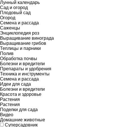
Лунный календарь
Сад и огород
Плодовый сад
Огород
Семена и рассада
Саженцы
Энциклопедия роз
Выращивание винограда
Выращивание грибов
Теплицы и парники
Полив
Обработка почвы
Болезни и вредители
Препараты и удобрения
Техника и инструменты
Семена и рассада
Идеи для сада
Болезни и вредители
Красота и здоровье
Растения
Растения
Поделки для сада
Видео
Домашние животные
Суперсадовник