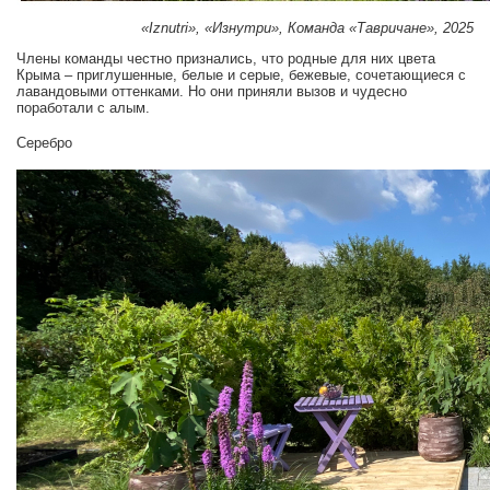
«Iznutri», «Изнутри», Команда «Тавричане», 2025
Члены команды честно признались, что родные для них цвета
Крыма – приглушенные, белые и серые, бежевые, сочетающиеся с
лавандовыми оттенками. Но они приняли вызов и чудесно
поработали с алым.
Серебро