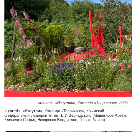
«Iznutri», «Изнутри», Команда «Тавричане», 2025
«Iznutri», «Изнутри»
, Команда «Тавричане», Крымский
федеральный университет им. В.И.Вернадского (Машегиров Артем,
Клименко Софья, Назаренко Владислав, Гречко Алина).