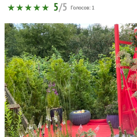
5
/5
Голосов:
1