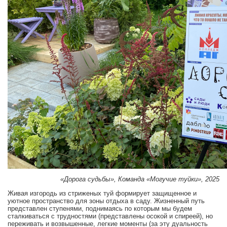
«Дорога судьбы», Команда «Могучие туйки», 2025
Живая изгородь из стриженых туй формирует защищенное и
уютное пространство для зоны отдыха в саду. Жизненный путь
представлен ступенями, поднимаясь по которым мы будем
сталкиваться с трудностями (представлены осокой и спиреей), но
переживать и возвышенные, легкие моменты (за эту дуальность