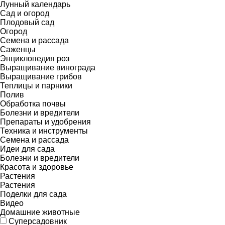
Лунный календарь
Сад и огород
Плодовый сад
Огород
Семена и рассада
Саженцы
Энциклопедия роз
Выращивание винограда
Выращивание грибов
Теплицы и парники
Полив
Обработка почвы
Болезни и вредители
Препараты и удобрения
Техника и инструменты
Семена и рассада
Идеи для сада
Болезни и вредители
Красота и здоровье
Растения
Растения
Поделки для сада
Видео
Домашние животные
Суперсадовник