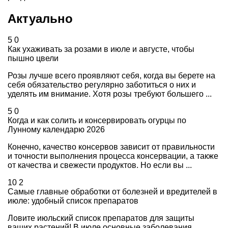
Актуально
5
0
Как ухаживать за розами в июле и августе, чтобы
пышно цвели
Розы лучше всего проявляют себя, когда вы берете на
себя обязательство регулярно заботиться о них и
уделять им внимание. Хотя розы требуют большего ...
5
0
Когда и как солить и консервировать огурцы по
Лунному календарю 2026
Конечно, качество консервов зависит от правильности
и точности выполнения процесса консервации, а также
от качества и свежести продуктов. Но если вы ...
10
2
Самые главные обработки от болезней и вредителей в
июле: удобный список препаратов
Ловите июльский список препаратов для защиты
ваших растений! В июле основные заболевания