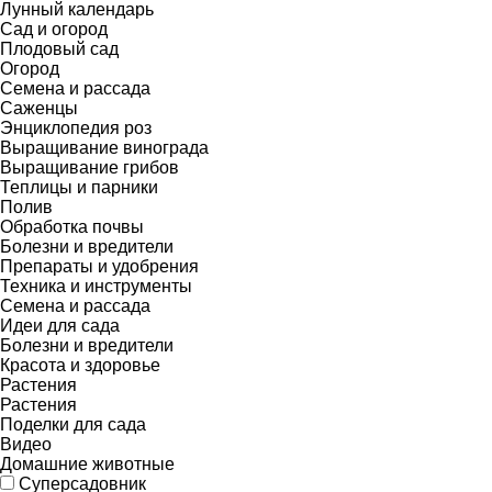
Лунный календарь
Сад и огород
Плодовый сад
Огород
Семена и рассада
Саженцы
Энциклопедия роз
Выращивание винограда
Выращивание грибов
Теплицы и парники
Полив
Обработка почвы
Болезни и вредители
Препараты и удобрения
Техника и инструменты
Семена и рассада
Идеи для сада
Болезни и вредители
Красота и здоровье
Растения
Растения
Поделки для сада
Видео
Домашние животные
Суперсадовник