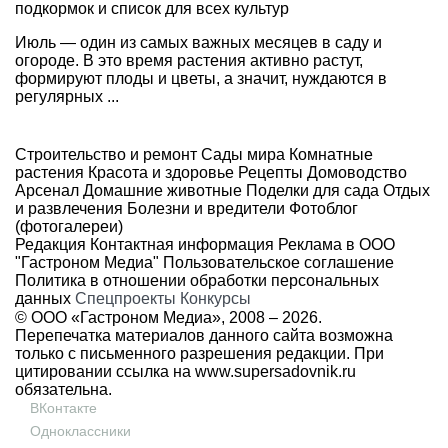
подкормок и список для всех культур
Июль — один из самых важных месяцев в саду и
огороде. В это время растения активно растут,
формируют плоды и цветы, а значит, нуждаются в
регулярных ...
Строительство и ремонт
Сады мира
Комнатные
растения
Красота и здоровье
Рецепты
Домоводство
Арсенал
Домашние животные
Поделки для сада
Отдых
и развлечения
Болезни и вредители
Фотоблог
(фотогалереи)
Редакция
Контактная информация
Реклама в ООО
"Гастроном Медиа"
Пользовательское соглашение
Политика в отношении обработки персональных
данных
Спецпроекты
Конкурсы
© ООО «Гастроном Медиа», 2008 –
2026.
Перепечатка материалов данного сайта возможна
только с письменного разрешения редакции. При
цитировании ссылка на
www.supersadovnik.ru
обязательна.
ВКонтакте
Одноклассники