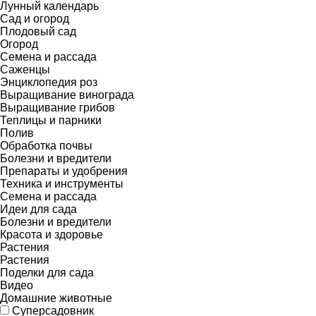
Лунный календарь
Сад и огород
Плодовый сад
Огород
Семена и рассада
Саженцы
Энциклопедия роз
Выращивание винограда
Выращивание грибов
Теплицы и парники
Полив
Обработка почвы
Болезни и вредители
Препараты и удобрения
Техника и инструменты
Семена и рассада
Идеи для сада
Болезни и вредители
Красота и здоровье
Растения
Растения
Поделки для сада
Видео
Домашние животные
Суперсадовник