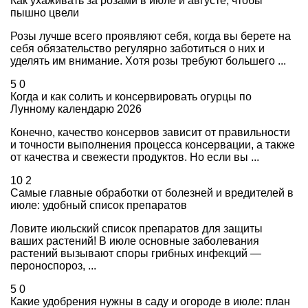
Как ухаживать за розами в июле и августе, чтобы
пышно цвели
Розы лучше всего проявляют себя, когда вы берете на
себя обязательство регулярно заботиться о них и
уделять им внимание. Хотя розы требуют большего ...
5
0
Когда и как солить и консервировать огурцы по
Лунному календарю 2026
Конечно, качество консервов зависит от правильности
и точности выполнения процесса консервации, а также
от качества и свежести продуктов. Но если вы ...
10
2
Самые главные обработки от болезней и вредителей в
июле: удобный список препаратов
Ловите июльский список препаратов для защиты
ваших растений! В июле основные заболевания
растений вызывают споры грибных инфекций —
пероноспороз, ...
5
0
Какие удобрения нужны в саду и огороде в июле: план