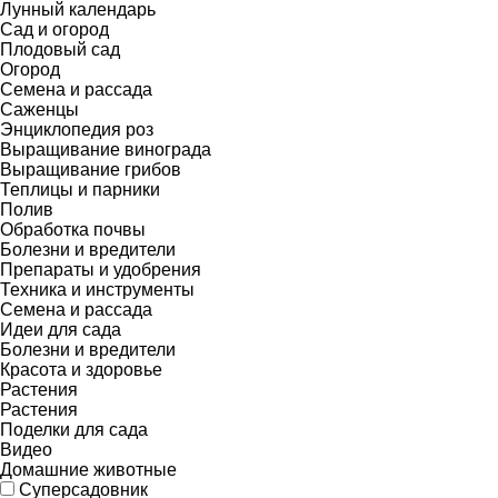
Лунный календарь
Сад и огород
Плодовый сад
Огород
Семена и рассада
Саженцы
Энциклопедия роз
Выращивание винограда
Выращивание грибов
Теплицы и парники
Полив
Обработка почвы
Болезни и вредители
Препараты и удобрения
Техника и инструменты
Семена и рассада
Идеи для сада
Болезни и вредители
Красота и здоровье
Растения
Растения
Поделки для сада
Видео
Домашние животные
Суперсадовник