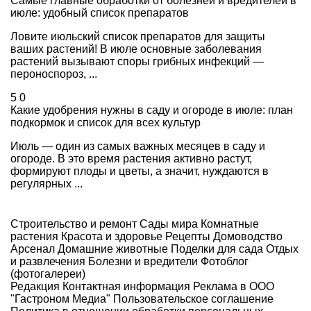
Самые главные обработки от болезней и вредителей в
июле: удобный список препаратов
Ловите июльский список препаратов для защиты
ваших растений! В июле основные заболевания
растений вызывают споры грибных инфекций —
пероноспороз, ...
5
0
Какие удобрения нужны в саду и огороде в июле: план
подкормок и список для всех культур
Июль — один из самых важных месяцев в саду и
огороде. В это время растения активно растут,
формируют плоды и цветы, а значит, нуждаются в
регулярных ...
Строительство и ремонт
Сады мира
Комнатные
растения
Красота и здоровье
Рецепты
Домоводство
Арсенал
Домашние животные
Поделки для сада
Отдых
и развлечения
Болезни и вредители
Фотоблог
(фотогалереи)
Редакция
Контактная информация
Реклама в ООО
"Гастроном Медиа"
Пользовательское соглашение