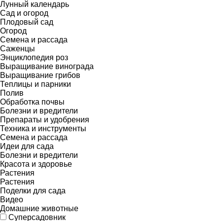
Лунный календарь
Сад и огород
Плодовый сад
Огород
Семена и рассада
Саженцы
Энциклопедия роз
Выращивание винограда
Выращивание грибов
Теплицы и парники
Полив
Обработка почвы
Болезни и вредители
Препараты и удобрения
Техника и инструменты
Семена и рассада
Идеи для сада
Болезни и вредители
Красота и здоровье
Растения
Растения
Поделки для сада
Видео
Домашние животные
Суперсадовник