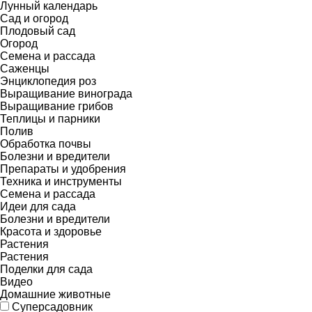
Лунный календарь
Сад и огород
Плодовый сад
Огород
Семена и рассада
Саженцы
Энциклопедия роз
Выращивание винограда
Выращивание грибов
Теплицы и парники
Полив
Обработка почвы
Болезни и вредители
Препараты и удобрения
Техника и инструменты
Семена и рассада
Идеи для сада
Болезни и вредители
Красота и здоровье
Растения
Растения
Поделки для сада
Видео
Домашние животные
Суперсадовник