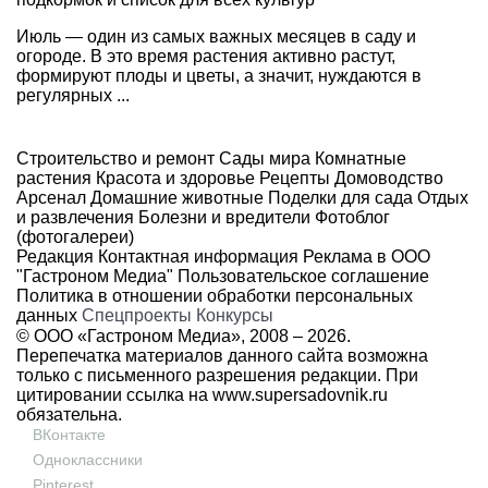
Июль — один из самых важных месяцев в саду и
огороде. В это время растения активно растут,
формируют плоды и цветы, а значит, нуждаются в
регулярных ...
Строительство и ремонт
Сады мира
Комнатные
растения
Красота и здоровье
Рецепты
Домоводство
Арсенал
Домашние животные
Поделки для сада
Отдых
и развлечения
Болезни и вредители
Фотоблог
(фотогалереи)
Редакция
Контактная информация
Реклама в ООО
"Гастроном Медиа"
Пользовательское соглашение
Политика в отношении обработки персональных
данных
Спецпроекты
Конкурсы
© ООО «Гастроном Медиа», 2008 –
2026.
Перепечатка материалов данного сайта возможна
только с письменного разрешения редакции. При
цитировании ссылка на
www.supersadovnik.ru
обязательна.
ВКонтакте
Одноклассники
Pinterest