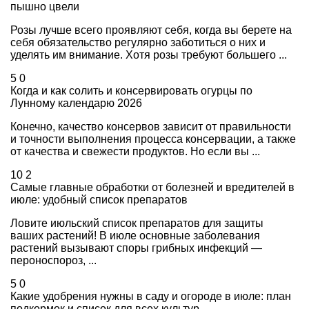
пышно цвели
Розы лучше всего проявляют себя, когда вы берете на
себя обязательство регулярно заботиться о них и
уделять им внимание. Хотя розы требуют большего ...
5
0
Когда и как солить и консервировать огурцы по
Лунному календарю 2026
Конечно, качество консервов зависит от правильности
и точности выполнения процесса консервации, а также
от качества и свежести продуктов. Но если вы ...
10
2
Самые главные обработки от болезней и вредителей в
июле: удобный список препаратов
Ловите июльский список препаратов для защиты
ваших растений! В июле основные заболевания
растений вызывают споры грибных инфекций —
пероноспороз, ...
5
0
Какие удобрения нужны в саду и огороде в июле: план
подкормок и список для всех культур