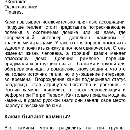
ВКонтакте
Одноклассники
Pinterest
Камин вызывает исключительно приятные ассоциации.
На душе теплеет, стоит представить потрескивающие
поленья в охотничьем домике или на даче, где
современный интерьер дополнен камином с
красивыми изразцами. У такого огня хорошо помолчать
вдвоем и почитать книжку в полном одиночестве. Огонь
изменил жизнь человека, а горящий камин меняет
атмосферу дома. Древние римляне первыми
придумали конструкцию очага с балками и трубой для
обогрева жилища, в романскую эпоху решили, что это
не только источник тепла, но и украшение интерьера,
во времена Возрождения камин подчеркивал статус
владельца, став атрибутом богатства и роскоши. В
России камины появились в эпоху европеизации и
реформ при Петре Первом. Как только пришла мода на
камины, в домах русской знати они заняли свое место
наряду с русскими печами.
Какие бывают камины?
Все камины можно разделить на три группы: