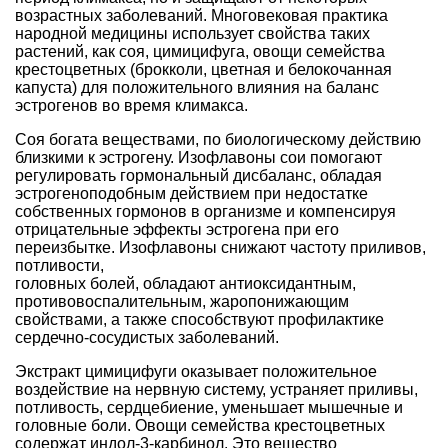
возрастных заболеваний. Многовековая практика
народной медицины использует свойства таких
растений, как соя, цимицифуга, овощи семейства
крестоцветных (брокколи, цветная и белокочанная
капуста) для положительного влияния на баланс
эстрогенов во время климакса.
Соя богата веществами, по биологическому действию
близкими к эстрогену. Изофлавоны сои помогают
регулировать гормональный дисбаланс, обладая
эстрогеноподобным действием при недостатке
собственных гормонов в организме и компенсируя
отрицательные эффекты эстрогена при его
переизбытке. Изофлавоны снижают частоту приливов,
потливости,
головных болей, обладают антиоксидантным,
противовоспалительным, жаропонижающим
свойствами, а также способствуют профилактике
сердечно-сосудистых заболеваний.
Экстракт цимицифуги оказывает положительное
воздействие на нервную систему, устраняет приливы,
потливость, сердцебиение, уменьшает мышечные и
головные боли. Овощи семейства крестоцветных
содержат индол-3-карбинол. Это вещество