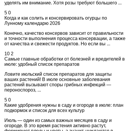
уделять им внимание. Хотя розы требуют большего ...
5
0
Когда и как солить и консервировать огурцы по
Лунному календарю 2026
Конечно, качество консервов зависит от правильности
и точности выполнения процесса консервации, а также
от качества и свежести продуктов. Но если вы ...
10
2
Самые главные обработки от болезней и вредителей в
июле: удобный список препаратов
Ловите июльский список препаратов для защиты
ваших растений! В июле основные заболевания
растений вызывают споры грибных инфекций —
пероноспороз, ...
5
0
Какие удобрения нужны в саду и огороде в июле: план
подкормок и список для всех культур
Июль — один из самых важных месяцев в саду и
огороде. В это время растения активно растут,
формируют плоды и цветы, а значит, нуждаются в