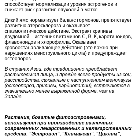
способствует нормализации уровня эстрогенов и
снижает риск развития опухолей в матке.
Дикий ямс нормализует баланс гормонов, препятствует
развитию атеросклероза и оказывает
спазмолитическое действие. Экстракт крапивы
двудомной – источник витаминов С, В, К, каротиноидов,
флавоноидов и хлорофилла. Оказывает
кровоостанавливающее действие (это важно при
нарушениях менструального цикла) и предупреждает
остеопороз.
В странах Азии, где традиционно преобладает
растительная пища, и прежде всего продукты из сои,
расстройства, связанные с наступлением менопаузы
(остеопороз, приливы, кардиопатии), встречаются в
значительно менее выраженной форме, чем на
Западе.
Растения, богатые фитоэстрогенами,
используют при производстве различных
современных лекарственных и нелекарственных
средств: "Эстровэл", "Климаксан", "Циклим",