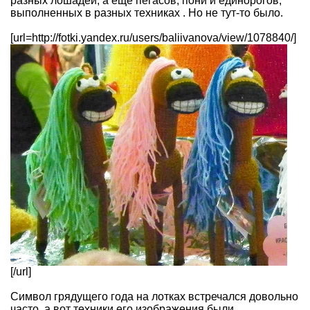
разных лошадей, а еще пегасов, пони и единорогов,
выполненных в разных техниках . Но не тут-то было.
[url=http://fotki.yandex.ru/users/baliivanova/view/1078840/]
[/url]
Символ грядущего года на лотках встречался довольно
часто, а вот техники его изображения были