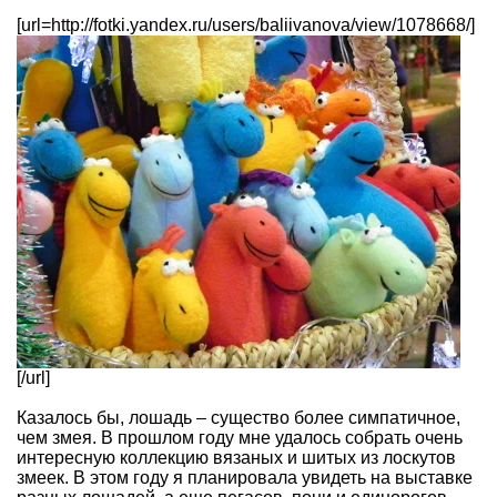
[url=http://fotki.yandex.ru/users/baliivanova/view/1078668/]
[/url]
Казалось бы, лошадь – существо более симпатичное,
чем змея. В прошлом году мне удалось собрать очень
интересную коллекцию вязаных и шитых из лоскутов
змеек. В этом году я планировала увидеть на выставке