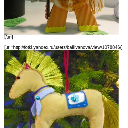
[/url]
[url=http://fotki.yandex.ru/users/baliivanova/view/1078846/]