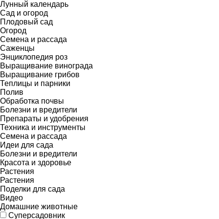
Лунный календарь
Сад и огород
Плодовый сад
Огород
Семена и рассада
Саженцы
Энциклопедия роз
Выращивание винограда
Выращивание грибов
Теплицы и парники
Полив
Обработка почвы
Болезни и вредители
Препараты и удобрения
Техника и инструменты
Семена и рассада
Идеи для сада
Болезни и вредители
Красота и здоровье
Растения
Растения
Поделки для сада
Видео
Домашние животные
Суперсадовник