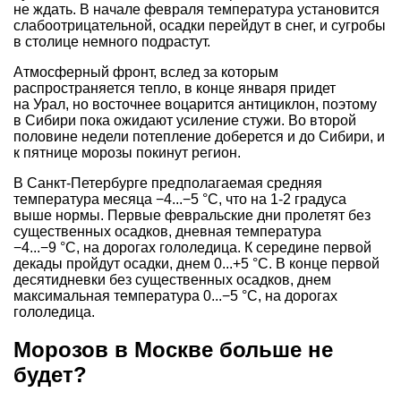
не ждать. В начале февраля температура установится
слабоотрицательной, осадки перейдут в снег, и сугробы
в столице немного подрастут.
Атмосферный фронт, вслед за которым
распространяется тепло, в конце января придет
на Урал, но восточнее воцарится антициклон, поэтому
в Сибири пока ожидают усиление стужи. Во второй
половине недели потепление доберется и до Сибири, и
к пятнице морозы покинут регион.
В Санкт-Петербурге предполагаемая средняя
температура месяца −4...−5 °С, что на 1-2 градуса
выше нормы. Первые февральские дни пролетят без
существенных осадков, дневная температура
−4...−9 °С, на дорогах гололедица. К середине первой
декады пройдут осадки, днем 0...+5 °С. В конце первой
десятидневки без существенных осадков, днем
максимальная температура 0...−5 °С, на дорогах
гололедица.
Морозов в Москве больше не
будет?