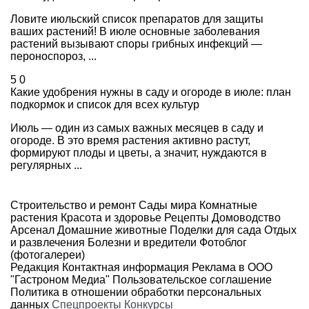
Ловите июльский список препаратов для защиты
ваших растений! В июле основные заболевания
растений вызывают споры грибных инфекций —
пероноспороз, ...
5
0
Какие удобрения нужны в саду и огороде в июле: план
подкормок и список для всех культур
Июль — один из самых важных месяцев в саду и
огороде. В это время растения активно растут,
формируют плоды и цветы, а значит, нуждаются в
регулярных ...
Строительство и ремонт
Сады мира
Комнатные
растения
Красота и здоровье
Рецепты
Домоводство
Арсенал
Домашние животные
Поделки для сада
Отдых
и развлечения
Болезни и вредители
Фотоблог
(фотогалереи)
Редакция
Контактная информация
Реклама в ООО
"Гастроном Медиа"
Пользовательское соглашение
Политика в отношении обработки персональных
данных
Спецпроекты
Конкурсы