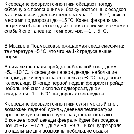
К середине февраля синоптики обещают погоду
облачную с прояснениями, без существенных осадков,
максимальная дневная температура −1...−6 °С, ночью
местами подморозит до −15 °С. Конец февраля мы
встретим облачной погодой с прояснениями, возможен
слабый снег, дневная температура —1...−5 °С.
В Москве и Подмосковье ожидаемая среднемесячная
температура −5 °С, что что на 1-2 градуса выше
нормы.
В начале февраля пройдет небольшой снег, днем
−5...−10 °С. К середине первой декады небольшие
осадки, днем вероятна оттепель до +3°С, на дорогах
гололедица. В конце первой недели февраля пройдет
небольшой снег и слегка подморозит, днем
ожидается −1...−6 °С, на дорогах гололедица.
К середине февраля синоптики сулят мокрый снег,
возможен ледяной дождь, дневная температура
прогнозируется около нуля, на дорогах скользко.
В конце второй декады февраля будет без осадков,
ночью −12...−17 °С, днем −4...−9 °С. К концу февраля
в отдельные дни возможны небольшие осадки,