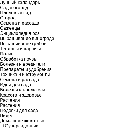
Лунный календарь
Сад и огород
Плодовый сад
Огород
Семена и рассада
Саженцы
Энциклопедия роз
Выращивание винограда
Выращивание грибов
Теплицы и парники
Полив
Обработка почвы
Болезни и вредители
Препараты и удобрения
Техника и инструменты
Семена и рассада
Идеи для сада
Болезни и вредители
Красота и здоровье
Растения
Растения
Поделки для сада
Видео
Домашние животные
Суперсадовник