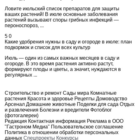
Ловите июльский список препаратов для защиты
ваших растений! В июле основные заболевания
растений вызывают споры грибных инфекций —
пероноспороз, ...
5
0
Какие удобрения нужны в саду и огороде в июле: план
подкормок и список для всех культур
Июль — один из самых важных месяцев в саду и
огороде. В это время растения активно растут,
формируют плоды и цветы, а значит, нуждаются в
регулярных ...
Строительство и ремонт
Сады мира
Комнатные
растения
Красота и здоровье
Рецепты
Домоводство
Арсенал
Домашние животные
Поделки для сада
Отдых
и развлечения
Болезни и вредители
Фотоблог
(фотогалереи)
Редакция
Контактная информация
Реклама в ООО
"Гастроном Медиа"
Пользовательское соглашение
Политика в отношении обработки персональных
данных
Спецпроекты
Конкурсы